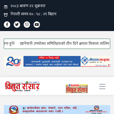
ुने!
खानेपानी उपभोक्ता समितिहरुको तीन दिने क्षमता विकास तालिम सुरु!