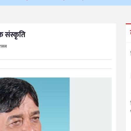
 संस्कृति
/रासस