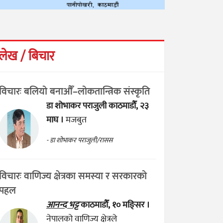
लेख / बिचार
विचारः बलियो बनाऔँ–लोकतान्त्रिक संस्कृति
डा शोभाकर पराजुली
काठमाडौँ, २३
माघ ।
मजबुत
- डा शोभाकर पराजुली/रासस
विचारः वाणिज्य क्षेत्रका समस्या र सरकारको
पहल
आनन्द भट्ट
काठमाडौँ, १० मङ्सिर ।
नेपालको वाणिज्य क्षेत्रले