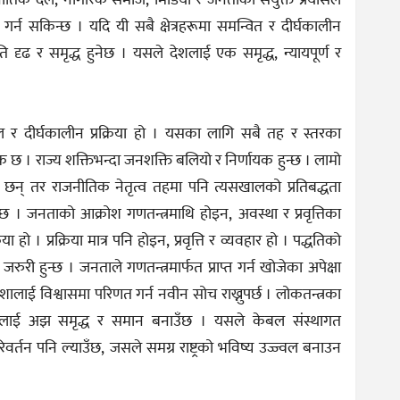
जनीतिक दल, नागरिक समाज, मिडिया र जनताको संयुक्त प्रयासले
ण गर्न सकिन्छ । यदि यी सबै क्षेत्रहरूमा समन्वित र दीर्घकालीन
ति दृढ र समृद्ध हुनेछ । यसले देशलाई एक समृद्ध, न्यायपूर्ण र
िल र दीर्घकालीन प्रक्रिया हो । यसका लागि सबै तह र स्तरका
 । राज्य शक्तिभन्दा जनशक्ति बलियो र निर्णायक हुन्छ । लामो
िग छन् तर राजनीतिक नेतृत्व तहमा पनि त्यसखालको प्रतिबद्धता
छ । जनताको आक्रोश गणतन्त्रमाथि होइन, अवस्था र प्रवृत्तिका
या हो । प्रक्रिया मात्र पनि होइन, प्रवृत्ति र व्यवहार हो । पद्धतिको
 जरुरी हुन्छ । जनताले गणतन्त्रमार्फत प्राप्त गर्न खोजेका अपेक्षा
लाई विश्वासमा परिणत गर्न नवीन सोच राख्नुपर्छ । लोकतन्त्रका
जलाई अझ समृद्ध र समान बनाउँछ । यसले केबल संस्थागत
र्तन पनि ल्याउँछ, जसले समग्र राष्ट्रको भविष्य उज्ज्वल बनाउन