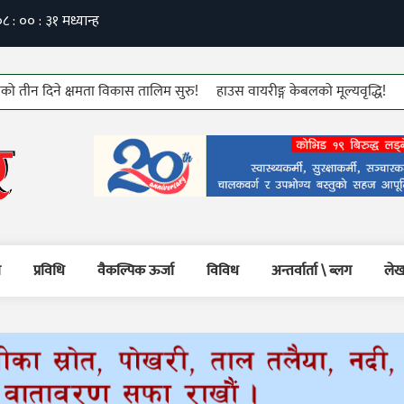
िने क्षमता विकास तालिम सुरु!
हाउस वायरीङ्ग केबलको मूल्यवृद्धि!
७६ औं कम
म
प्रविधि
वैकल्पिक ऊर्जा
विविध
अन्तर्वार्ता \ ब्लग
लेख