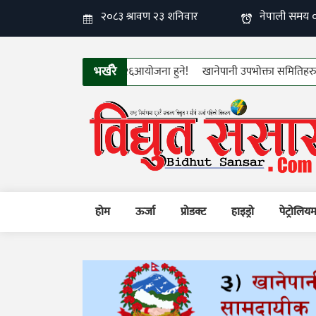
भर्खरै
 १२औँ फिन इलेक्ट्रो–टेक २०२६आयोजना हुने!
खानेपानी उपभोक्ता समितिहरुको तीन द
होम
ऊर्जा
प्रोडक्ट
हाइड्रो
पेट्रोलिय