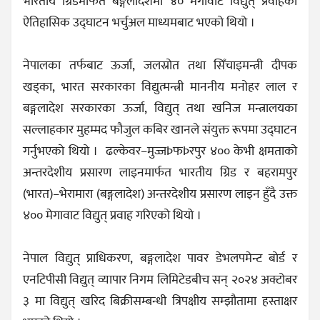
भारतीय ग्रिडमार्फत बङ्गलादेशमा ४० मेगावाट विद्युत् प्रवाहको
ऐतिहासिक उद्घाटन भर्चुअल माध्यमबाट भएको थियो ।
नेपालका तर्फबाट ऊर्जा, जलस्रोत तथा सिँचाइमन्त्री दीपक
खड्का, भारत सरकारका विद्युत्मन्त्री माननीय मनोहर लाल र
बङ्गलादेश सरकारका ऊर्जा, विद्युत् तथा खनिज मन्त्रालयका
सल्लाहकार मुहम्मद फौजुल कबिर खानले संयुक्त रूपमा उद्घाटन
गर्नुभएको थियो । ढल्केवर–मुज्जÞफÞरपुर ४०० केभी क्षमताको
अन्तरदेशीय प्रसारण लाइनमार्फत भारतीय ग्रिड र बहरामपुर
(भारत)–भेरामारा (बङ्गलादेश) अन्तरदेशीय प्रसारण लाइन हुँदै उक्त
४०० मेगावाट विद्युत् प्रवाह गरिएको थियो ।
नेपाल विद्युत् प्राधिकरण, बङ्गलादेश पावर डेभलपमेन्ट बोर्ड र
एनटिपीसी विद्युत् व्यापार निगम लिमिटेडबीच सन् २०२४ अक्टोबर
३ मा विद्युत् खरिद बिक्रीसम्बन्धी त्रिपक्षीय सम्झौतामा हस्ताक्षर