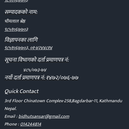
९८५१०६७७०३
सम्पादकको नाम:
भीमलाल श्रेष्ठ
९८५१०६७७०३
विज्ञापनका लागि
९८५१०६७७०३, ०१-४२४४८१४
सूचना विभागको दर्ता प्रमाणपत्र नं:
४८५/०७३-७४
नयाँ दर्ता प्रमाणपत्र नं: १४७२/०७६-७७
Quick Contact
3rd Floor Chinatown Complex-258,Bagdarbar-11, Kathmandu
Nepal.
Email :
bidhutsansar@gmail.com
Phone :
014244814