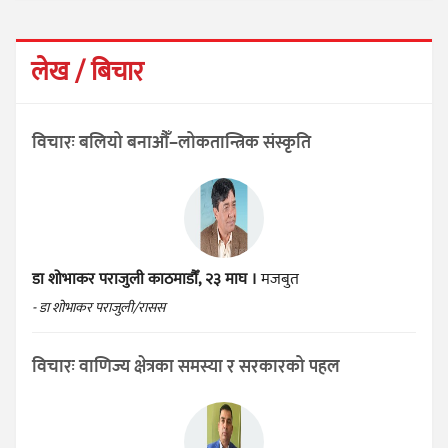
लेख / बिचार
विचारः बलियो बनाऔँ–लोकतान्त्रिक संस्कृति
डा शोभाकर पराजुली
काठमाडौँ, २३ माघ ।
मजबुत
- डा शोभाकर पराजुली/रासस
विचारः वाणिज्य क्षेत्रका समस्या र सरकारको पहल