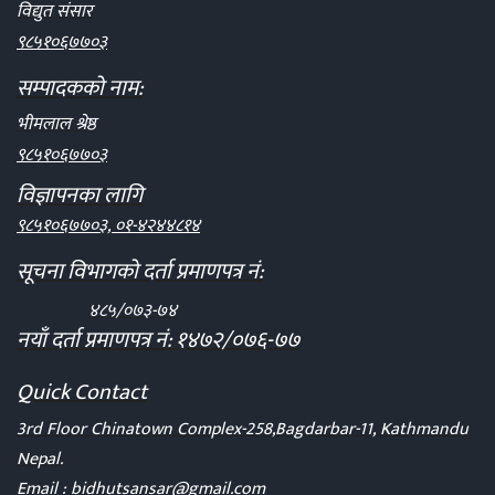
विद्युत संसार
९८५१०६७७०३
सम्पादकको नाम:
भीमलाल श्रेष्ठ
९८५१०६७७०३
विज्ञापनका लागि
९८५१०६७७०३, ०१-४२४४८१४
सूचना विभागको दर्ता प्रमाणपत्र नं:
४८५/०७३-७४
नयाँ दर्ता प्रमाणपत्र नं: १४७२/०७६-७७
Quick Contact
3rd Floor Chinatown Complex-258,Bagdarbar-11, Kathmandu
Nepal.
Email :
bidhutsansar@gmail.com