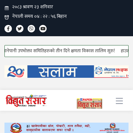
ानी उपभोक्ता समितिहरुको तीन दिने क्षमता विकास तालिम सुरु!
हाउस वायरीङ्ग