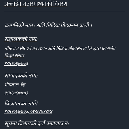
अन्लाईन सञ्चारमाध्यमको विवरण
कम्पनिको नाम : अभि मिडिया प्रोडक्सन प्राली ।
सञ्चालकको नाम:
भीमलाल श्रेष्ठ एवं प्रकाशक- अभि मिडिया प्रोडक्सन प्रा.लि द्धारा प्रकाशित
विद्युत संसार
९८५१०६७७०३
सम्पादकको नाम:
भीमलाल श्रेष्ठ
९८५१०६७७०३
विज्ञापनका लागि
९८५१०६७७०३, ०१-४२४४८१४
सूचना विभागको दर्ता प्रमाणपत्र नं: