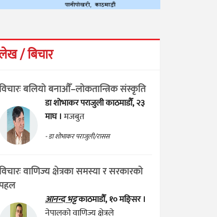
लेख / बिचार
विचारः बलियो बनाऔँ–लोकतान्त्रिक संस्कृति
डा शोभाकर पराजुली
काठमाडौँ, २३
माघ ।
मजबुत
- डा शोभाकर पराजुली/रासस
विचारः वाणिज्य क्षेत्रका समस्या र सरकारको
पहल
आनन्द भट्ट
काठमाडौँ, १० मङ्सिर ।
नेपालको वाणिज्य क्षेत्रले