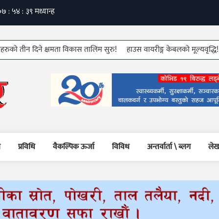
न दिने क्षमता विकास तालिम सुरु!
हाउस वायरीङ्ग केबलको मूल्यवृद्धि!
७६ औं 
म
प्रविधि
वैकल्पिक ऊर्जा
विविध
अन्तर्वार्ता \ ब्लग
लेख