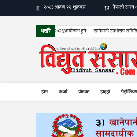
भर्खरै
को १२औँ फिन इलेक्ट्रो–टेक २०२६आयोजना हुने!
खानेपानी उपभोक्ता समितिहरुको ती
होम
ऊर्जा
प्रोडक्ट
हाइड्रो
पेट्रोलिय