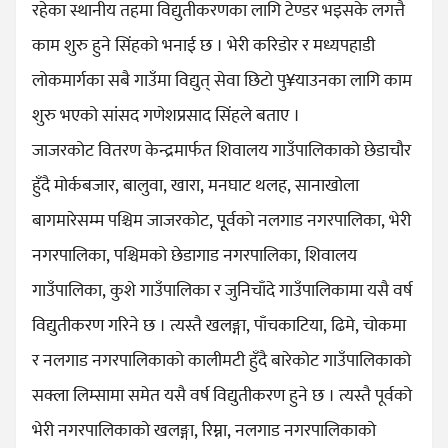
रहेका स्थानीय तहमा विद्युतीकरणका लागि टेण्डर भइसके लगत्तै
काम शुरु हुने सिंहको भनाई छ । भेरी करिडोर र मध्यपहाडी
लोकमार्गका सबै गाउँमा विद्युत् सेवा छिटो पु¥याउनका लागि काम
शुरु भएको सांसद गणेशप्रसाद सिंहले बताए ।
जाजरकोट वितरण केन्द्रमार्फत शिवालय गाउँपालिकाको छेडाचौर
हुँदै मोर्कबजार, बालुवा, खारा, मनघाट थलह, सानाखोला
बागमारेसम्म पश्चिम जाजरकोट, पूूर्वको नलगाड नगरपालिका, भेरी
नगरपालिका, पश्चिमको छेडागाड नगरपालिका, शिवालय
गाउँपालिका, कुशे गाउँपालिका र जुनिचाँदे गाउँपालिकामा यसै वर्ष
विद्युतीकरण गरिने छ । त्यस्तै खलङ्गा, पाँचकाटिया, ढिमे, चोकमा
र नलगाड नगरपालिकाको कालीमटी हुँदै बारेकोट गाउँपालिकाको
सक्ला लिम्सामा समेत यसै वर्ष विद्युतीकरण हुने छ । त्यस्तै पूर्वको
भेरी नगरपालिकाको खलङ्गा, रिम्ना, नलगाड नगरपालिकाको