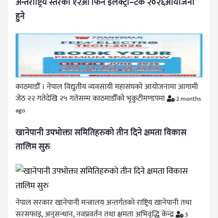
अन्तर्राष्ट्रिय स्तरको १२औँ फिन इलेक्ट्रो–टेक २०२६आयोजना
हुने
काठमाडौँ । नेपाल विद्युतीय व्यवसायी महासंघको आयोजनामा आगामी
जेठ २२ गतेदेखि २५ गतेसम्म काठमाडौँको भृकुटीमण्डपमा
2 months
ago
खानेपानी उपभोक्ता समितिहरुको तीन दिने क्षमता विकास
तालिम सुरु
नेपाल सरकार खानेपानी मन्त्रालय अन्तर्गतको राष्ट्रिय खानेपानी तथा
सरसफाइ, अनुसन्धान, नवप्रवर्तन तथा क्षमता अभिवृद्धि केन्द्र
3