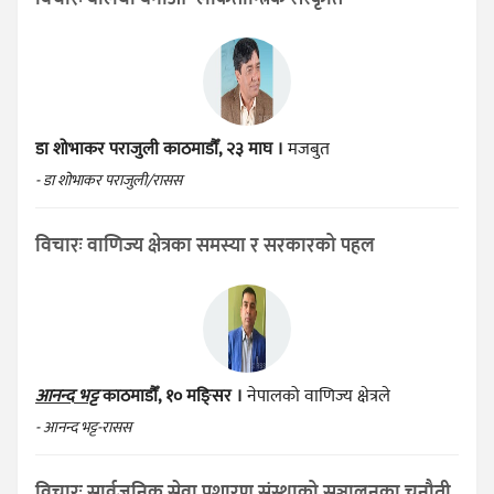
डा शोभाकर पराजुली
काठमाडौँ, २३ माघ ।
मजबुत
- डा शोभाकर पराजुली/रासस
विचारः वाणिज्य क्षेत्रका समस्या र सरकारको पहल
आनन्द भट्ट
काठमाडौँ, १० मङ्सिर ।
नेपालको वाणिज्य क्षेत्रले
- आनन्द भट्ट-रासस
विचारः सार्वजनिक सेवा प्रशारण संस्थाको सञ्चालनका चुनौती