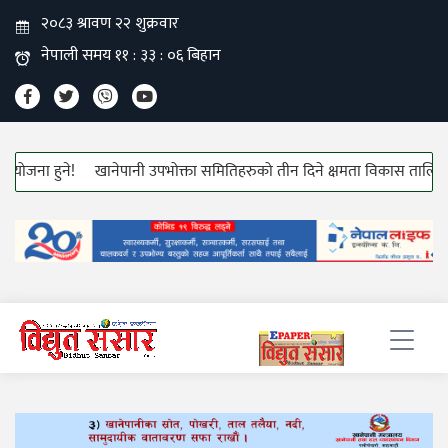
ा हुने!
खानेपानी उपभोक्ता समितिहरुको तीन दिने क्षमता विकास तालिम सुरु!