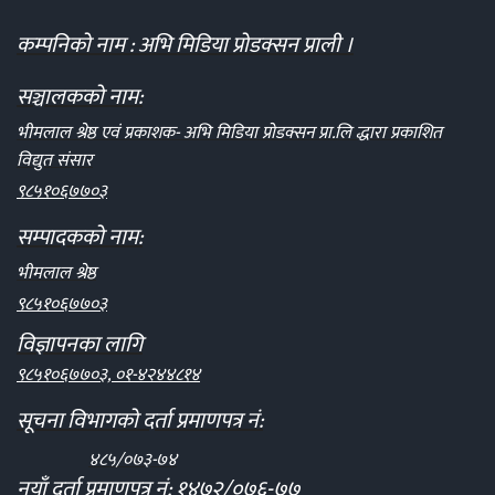
कम्पनिको नाम : अभि मिडिया प्रोडक्सन प्राली ।
सञ्चालकको नाम:
भीमलाल श्रेष्ठ एवं प्रकाशक- अभि मिडिया प्रोडक्सन प्रा.लि द्धारा प्रकाशित
विद्युत संसार
९८५१०६७७०३
सम्पादकको नाम:
भीमलाल श्रेष्ठ
९८५१०६७७०३
विज्ञापनका लागि
९८५१०६७७०३, ०१-४२४४८१४
सूचना विभागको दर्ता प्रमाणपत्र नं:
४८५/०७३-७४
नयाँ दर्ता प्रमाणपत्र नं: १४७२/०७६-७७