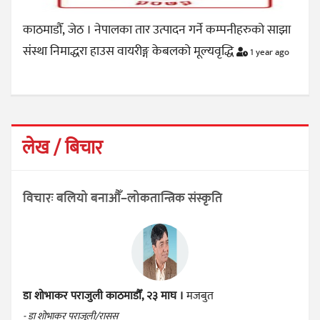
काठमाडौँ, जेठ । नेपालका तार उत्पादन गर्ने कम्पनीहरुको साझा
संस्था निमाद्धरा हाउस वायरीङ्ग केबलको मूल्यवृद्धि
1 year ago
लेख / बिचार
विचारः बलियो बनाऔँ–लोकतान्त्रिक संस्कृति
डा शोभाकर पराजुली
काठमाडौँ, २३ माघ ।
मजबुत
- डा शोभाकर पराजुली/रासस