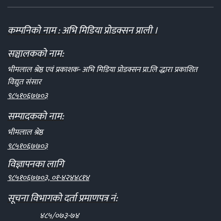
कम्पनिको नाम : अभि मिडिया प्रोडक्सन प्राली ।
सञ्चालकको नाम:
भीमलाल श्रेष्ठ एवं प्रकाशक- अभि मिडिया प्रोडक्सन प्रा.लि द्धारा प्रकाशित
विद्युत संसार
९८५१०६७७०३
सम्पादकको नाम:
भीमलाल श्रेष्ठ
९८५१०६७७०३
विज्ञापनका लागि
९८५१०६७७०३, ०१-४२४४८१४
सूचना विभागको दर्ता प्रमाणपत्र नं:
४८५/०७३-७४