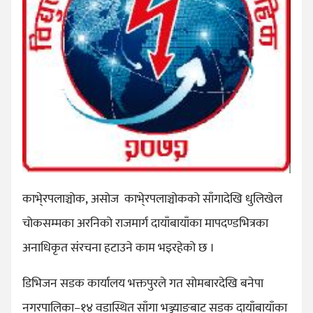
काभे्रपलाञ्चोक, असोज काभे्रपलाञ्चोकको साँगादेखि धुलिखेल
चोकसम्मका अरनिको राजमार्ग दायाँबायाँका मापदण्डभित्रका
अनाधिकृत संरचना हटाउने काम भइरहेको छ ।
डिभिजन सडक कार्यालय भक्तपुरले गत सोमबारदेखि बनेपा
नगरपालिका–१४ वडास्थित साँगा भञ्ज्याङबाट सडक दायाँबायाँका