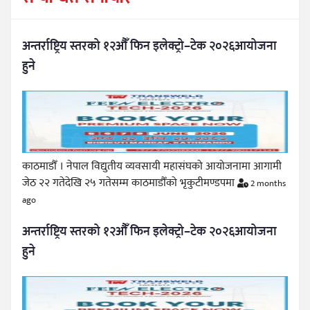
अन्तर्राष्ट्रिय स्तरको १२औँ फिन इलेक्ट्रो–टेक २०२६आयोजना
हुने
काठमाडौँ । नेपाल विद्युतीय व्यवसायी महासंघको आयोजनामा आगामी
जेठ २२ गतेदेखि २५ गतेसम्म काठमाडौँको भृकुटीमण्डपमा
2 months
ago
अन्तर्राष्ट्रिय स्तरको १२औँ फिन इलेक्ट्रो–टेक २०२६आयोजना
हुने