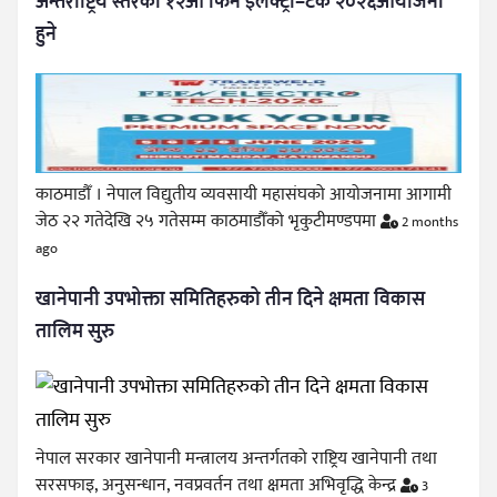
अन्तर्राष्ट्रिय स्तरको १२औँ फिन इलेक्ट्रो–टेक २०२६आयोजना
हुने
काठमाडौँ । नेपाल विद्युतीय व्यवसायी महासंघको आयोजनामा आगामी
जेठ २२ गतेदेखि २५ गतेसम्म काठमाडौँको भृकुटीमण्डपमा
2 months
ago
खानेपानी उपभोक्ता समितिहरुको तीन दिने क्षमता विकास
तालिम सुरु
नेपाल सरकार खानेपानी मन्त्रालय अन्तर्गतको राष्ट्रिय खानेपानी तथा
सरसफाइ, अनुसन्धान, नवप्रवर्तन तथा क्षमता अभिवृद्धि केन्द्र
3