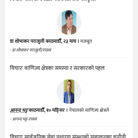
डा शोभाकर पराजुली
काठमाडौँ, २३ माघ ।
मजबुत
- डा शोभाकर पराजुली/रासस
विचारः वाणिज्य क्षेत्रका समस्या र सरकारको पहल
आनन्द भट्ट
काठमाडौँ, १० मङ्सिर ।
नेपालको वाणिज्य क्षेत्रले
- आनन्द भट्ट-रासस
विचारः सार्वजनिक सेवा प्रशारण संस्थाको सञ्चालनका चुनौती