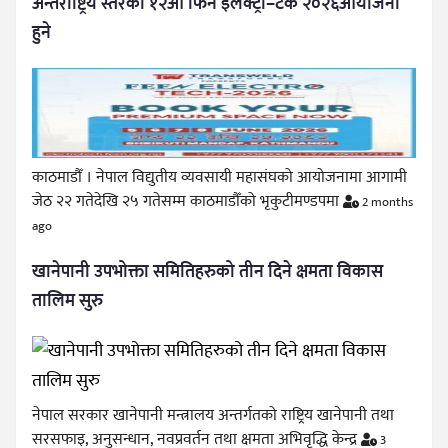
अन्तर्राष्ट्रिय स्तरको १२औँ फिन इलेक्ट्रो–टेक २०२६आयोजना
हुने
काठमाडौँ । नेपाल विद्युतीय व्यवसायी महासंघको आयोजनामा आगामी
जेठ २२ गतेदेखि २५ गतेसम्म काठमाडौँको भृकुटीमण्डपमा
2 months
ago
खानेपानी उपभोक्ता समितिहरुको तीन दिने क्षमता विकास
तालिम सुरु
नेपाल सरकार खानेपानी मन्त्रालय अन्तर्गतको राष्ट्रिय खानेपानी तथा
सरसफाइ, अनुसन्धान, नवप्रवर्तन तथा क्षमता अभिवृद्धि केन्द्र
3