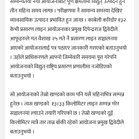
सामान्यतया नयाँ आयोजनाबाट पूर्ण क्षमतामा विद्युत् उत्पादन हुन
तीन महिना समय लाग्छ । परीक्षणमा नै सामान्य समस्या देखिए
व्यावसायिक उत्पादन प्रभावित हुन जान्छ । काबेली करिडोर १३२
केभी प्रसारण लाइन आयोजनाका प्रमुख दिपेन्द्रराज द्विवेदीले
आफूहरुले गत वैशाख २५ गते नै प्रसारण लाइन सञ्चालनमा
आएको आयोजनालाई पत्र पठाएर जानकारी गराएको बताउनुभयो
। उहाँले प्राधिकरणले आफ्नो जिम्मेवारी समयमा पूरा गरेपनि
आयोजनाको विद्युत् राष्ट्रिय प्रसारण प्रणालीमा नजोडिएको
बताउनुभयो ।
सो आयोजनाको तेस्रो खण्डको काम पनि यसै महिनाभित्र सम्पन्न
हुनेछ । त्यस खण्डको १३।३३ किलोमिटर लाइन सम्पन्न गरेर
सञ्चालनमा ल्याउने तयारी गरिएको छ । तेस्रो खण्डको दुई
किलोमिटर मात्रै तार तान्न बाँकी रहेको आयोजना प्रमुख द्विवेदीले
बताउनुभयो ।