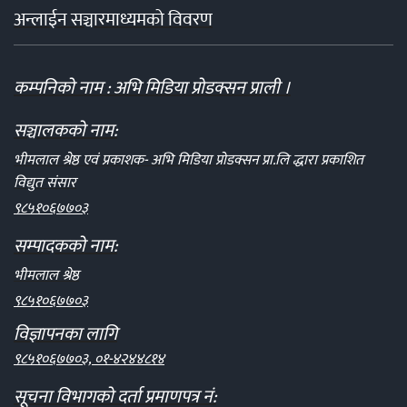
अन्लाईन सञ्चारमाध्यमको विवरण
कम्पनिको नाम : अभि मिडिया प्रोडक्सन प्राली ।
सञ्चालकको नाम:
भीमलाल श्रेष्ठ एवं प्रकाशक- अभि मिडिया प्रोडक्सन प्रा.लि द्धारा प्रकाशित
विद्युत संसार
९८५१०६७७०३
सम्पादकको नाम:
भीमलाल श्रेष्ठ
९८५१०६७७०३
विज्ञापनका लागि
९८५१०६७७०३, ०१-४२४४८१४
सूचना विभागको दर्ता प्रमाणपत्र नं: