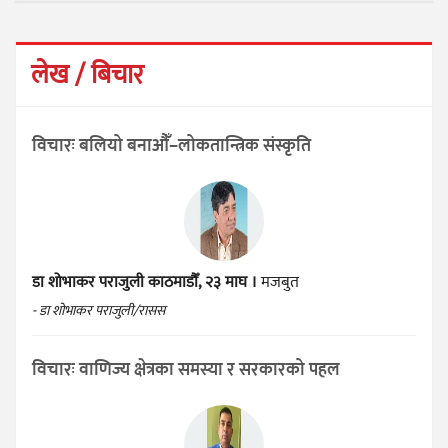
लेख / बिचार
विचारः बलियो बनाऔँ–लोकतान्त्रिक संस्कृति
डा शोभाकर पराजुली
काठमाडौँ, २३ माघ ।
मजबुत
- डा शोभाकर पराजुली/रासस
विचारः वाणिज्य क्षेत्रका समस्या र सरकारको पहल