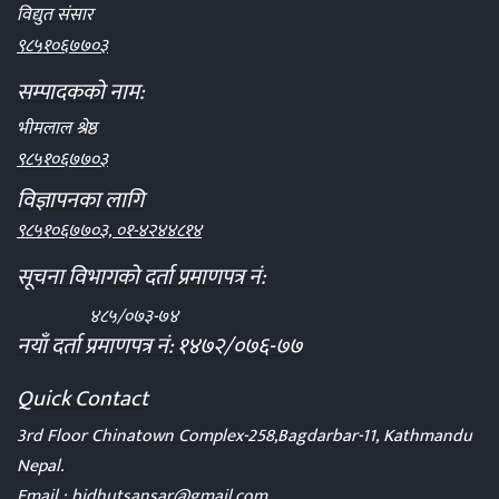
विद्युत संसार
९८५१०६७७०३
सम्पादकको नाम:
भीमलाल श्रेष्ठ
९८५१०६७७०३
विज्ञापनका लागि
९८५१०६७७०३, ०१-४२४४८१४
सूचना विभागको दर्ता प्रमाणपत्र नं:
४८५/०७३-७४
नयाँ दर्ता प्रमाणपत्र नं: १४७२/०७६-७७
Quick Contact
3rd Floor Chinatown Complex-258,Bagdarbar-11, Kathmandu
Nepal.
Email :
bidhutsansar@gmail.com