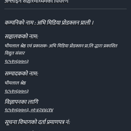
अन्लाईन सञ्चारमाध्यमको विवरण
कम्पनिको नाम : अभि मिडिया प्रोडक्सन प्राली ।
सञ्चालकको नाम:
भीमलाल श्रेष्ठ एवं प्रकाशक- अभि मिडिया प्रोडक्सन प्रा.लि द्धारा प्रकाशित
विद्युत संसार
९८५१०६७७०३
सम्पादकको नाम:
भीमलाल श्रेष्ठ
९८५१०६७७०३
विज्ञापनका लागि
९८५१०६७७०३, ०१-४२४४८१४
सूचना विभागको दर्ता प्रमाणपत्र नं: