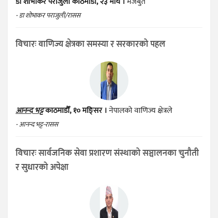
डा शोभाकर पराजुली
काठमाडौँ, २३ माघ ।
मजबुत
- डा शोभाकर पराजुली/रासस
विचारः वाणिज्य क्षेत्रका समस्या र सरकारको पहल
आनन्द भट्ट
काठमाडौँ, १० मङ्सिर ।
नेपालको वाणिज्य क्षेत्रले
- आनन्द भट्ट-रासस
विचारः सार्वजनिक सेवा प्रशारण संस्थाको सञ्चालनका चुनौती
र सुधारको अपेक्षा