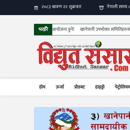
भर्खरै
ँ फिन इलेक्ट्रो–टेक २०२६आयोजना हुने!
खानेपानी उपभोक्ता समितिहरुको तीन दिने
होम
ऊर्जा
प्रोडक्ट
हाइड्रो
पेट्रोलिय