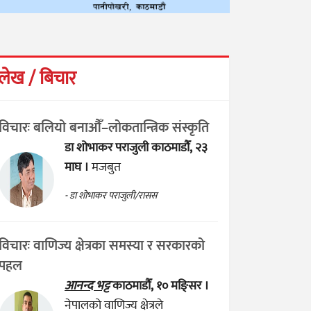
लेख / बिचार
विचारः बलियो बनाऔँ–लोकतान्त्रिक संस्कृति
डा शोभाकर पराजुली
काठमाडौँ, २३
माघ ।
मजबुत
- डा शोभाकर पराजुली/रासस
विचारः वाणिज्य क्षेत्रका समस्या र सरकारको
पहल
आनन्द भट्ट
काठमाडौँ, १० मङ्सिर ।
नेपालको वाणिज्य क्षेत्रले