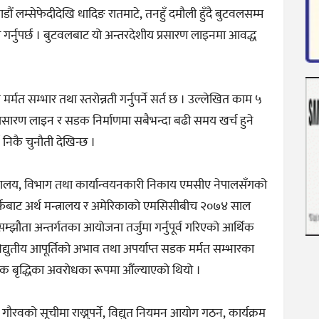
ौं लम्सेफेदीदेखि धादिङ रातमाटे, तनहुँ दमौली हुँदै बुटवलसम्म
 गर्नुपर्छ । बुटवलबाट यो अन्तरदेशीय प्रसारण लाइनमा आवद्ध
 सम्भार तथा स्तरोन्नती गर्नुपर्ने सर्त छ । उल्लेखित काम ५
छ । प्रसारण लाइन र सडक निर्माणमा सबैभन्दा बढी समय खर्च हुने
 निकै चुनौती देखिन्छ ।
 मन्त्रालय, विभाग तथा कार्यान्वयनकारी निकाय एमसीए नेपालसँगको
तर्फबाट अर्थ मन्त्रालय र अमेरिकाको एमसिसीबीच २०७४ साल
म्झौता अन्तर्गतका आयोजना तर्जुमा गर्नुपूर्व गरिएको आर्थिक
विद्युतीय आपूर्तिको अभाव तथा अपर्याप्त सडक मर्मत सम्भारका
क बृद्धिका अवरोधका रूपमा औंल्याएको थियो ।
िय गौरवको सूचीमा राख्नुपर्ने, विद्युत नियमन आयोग गठन, कार्यक्रम