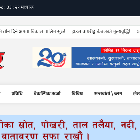
 क्षमता विकास तालिम सुरु!
हाउस वायरीङ्ग केबलको मूल्यवृद्धि!
७६ औं कम्युन
म
प्रविधि
वैकल्पिक ऊर्जा
विविध
अन्तर्वार्ता \ ब्लग
लेख