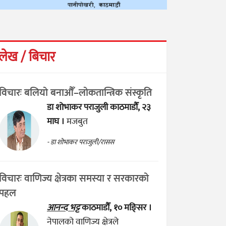
लेख / बिचार
विचारः बलियो बनाऔँ–लोकतान्त्रिक संस्कृति
डा शोभाकर पराजुली
काठमाडौँ, २३
माघ ।
मजबुत
- डा शोभाकर पराजुली/रासस
विचारः वाणिज्य क्षेत्रका समस्या र सरकारको
पहल
आनन्द भट्ट
काठमाडौँ, १० मङ्सिर ।
नेपालको वाणिज्य क्षेत्रले