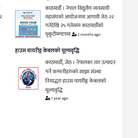
ी
काठमाडौँ । नेपाल विद्युतीय व्यवसायी
२
महासंघको आयोजनामा आगामी जेठ २२
गतेदेखि २५ गतेसम्म काठमाडौँको
भृकुटीमण्डपमा
2 months ago
हाउस वायरीङ्ग केबलको मूल्यवृद्धि
काठमाडौँ, जेठ । नेपालका तार उत्पादन
गर्ने कम्पनीहरुको साझा संस्था
निमाद्धरा हाउस वायरीङ्ग केबलको
मूल्यवृद्धि
1 year ago