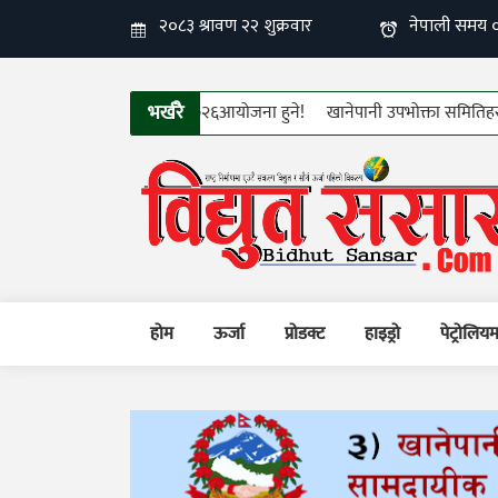
भर्खरै
ो १२औँ फिन इलेक्ट्रो–टेक २०२६आयोजना हुने!
खानेपानी उपभोक्ता समितिहरुको तीन 
होम
ऊर्जा
प्रोडक्ट
हाइड्रो
पेट्रोलिय