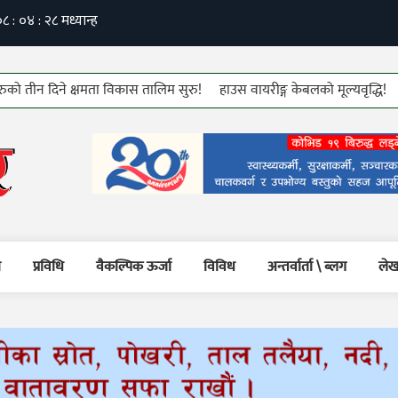
दिने क्षमता विकास तालिम सुरु!
हाउस वायरीङ्ग केबलको मूल्यवृद्धि!
७६ औं क
म
प्रविधि
वैकल्पिक ऊर्जा
विविध
अन्तर्वार्ता \ ब्लग
लेख