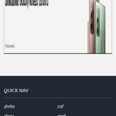
QUICK NAV
होमपेज
उर्जा