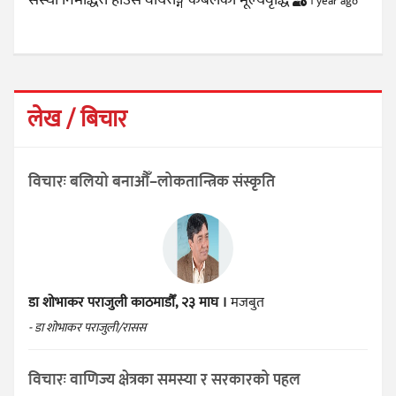
संस्था निमाद्धरा हाउस वायरीङ्ग केबलको मूल्यवृद्धि
1 year ago
लेख / बिचार
विचारः बलियो बनाऔँ–लोकतान्त्रिक संस्कृति
डा शोभाकर पराजुली
काठमाडौँ, २३ माघ ।
मजबुत
- डा शोभाकर पराजुली/रासस
विचारः वाणिज्य क्षेत्रका समस्या र सरकारको पहल