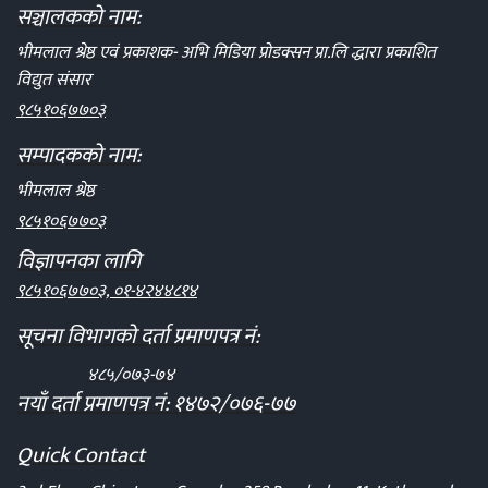
सञ्चालकको नाम:
भीमलाल श्रेष्ठ एवं प्रकाशक- अभि मिडिया प्रोडक्सन प्रा.लि द्धारा प्रकाशित
विद्युत संसार
९८५१०६७७०३
सम्पादकको नाम:
भीमलाल श्रेष्ठ
९८५१०६७७०३
विज्ञापनका लागि
९८५१०६७७०३, ०१-४२४४८१४
सूचना विभागको दर्ता प्रमाणपत्र नं:
४८५/०७३-७४
नयाँ दर्ता प्रमाणपत्र नं: १४७२/०७६-७७
Quick Contact