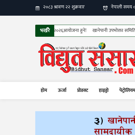
भर्खरै
तरको १२औँ फिन इलेक्ट्रो–टेक २०२६आयोजना हुने!
खानेपानी उपभोक्ता समितिहरुको त
होम
ऊर्जा
प्रोडक्ट
हाइड्रो
पेट्रोलिय