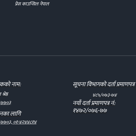
प्रेस काउन्सिल नेपाल
दकको नाम:
सूचना विभागको दर्ता प्रमाणपत्र 
्रेष्ठ
४८५/०७३-७४
नयाँ दर्ता प्रमाणपत्र नं:
६७७०३
१४७२/०७६-७७
पनका लागि
७७०३, ०१-४२४४८१४