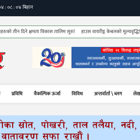
ीन दिने क्षमता विकास तालिम सुरु!
हाउस वायरीङ्ग केबलको मूल्यवृद्धि!
७६ औ
म
प्रविधि
वैकल्पिक ऊर्जा
विविध
अन्तर्वार्ता \ ब्लग
लेख