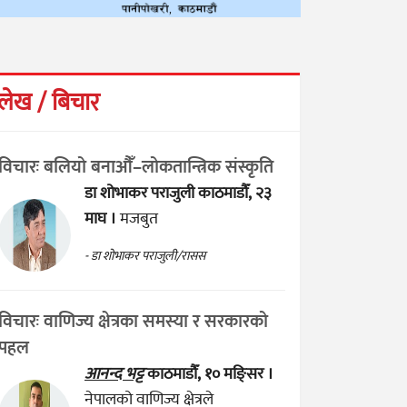
लेख / बिचार
विचारः बलियो बनाऔँ–लोकतान्त्रिक संस्कृति
डा शोभाकर पराजुली
काठमाडौँ, २३
माघ ।
मजबुत
- डा शोभाकर पराजुली/रासस
विचारः वाणिज्य क्षेत्रका समस्या र सरकारको
पहल
आनन्द भट्ट
काठमाडौँ, १० मङ्सिर ।
नेपालको वाणिज्य क्षेत्रले