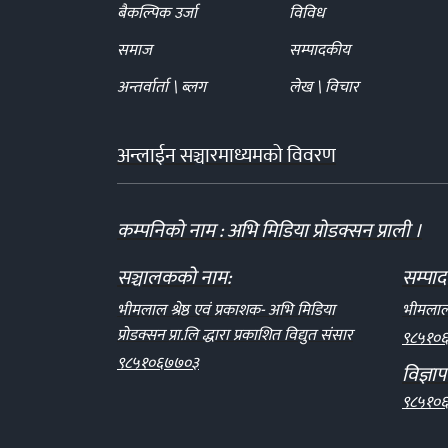
बैकल्पिक उर्जा
विविध
समाज
सम्पादकीय
अन्तर्वार्ता \ ब्लग
लेख \ विचार
अन्लाईन सञ्चारमाध्यमको विवरण
कम्पनिको नाम : अभि मिडिया प्रोडक्सन प्राली ।
सञ्चालकको नाम:
सम्पा
भीमलाल श्रेष्ठ एवं प्रकाशक- अभि मिडिया
भीमलाल श
प्रोडक्सन प्रा.लि द्धारा प्रकाशित विद्युत संसार
९८५१०
९८५१०६७७०३
विज्ञा
९८५१०६