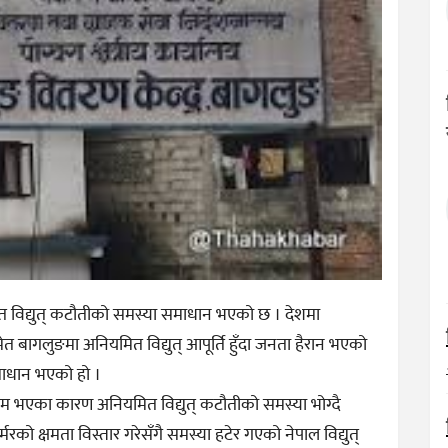
 विद्युत् कटौतीको समस्या समाधान भएको छ । देशमा
मेत बागलुङमा अनियमित विद्युत् आपूर्ति हुँदा जनता हैरान भएको
समाधान भएको हो ।
म भएका कारण अनियमित विद्युत् कटौतीको समस्या भोग्दै
को क्षमता विस्तार गरेसँगै समस्या हटेर गएको नेपाल विद्युत्