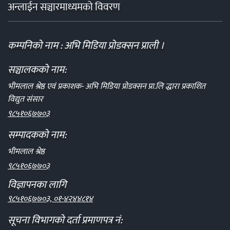
अन्लाईन सञ्चारमाध्यमको विवरण
कम्पनिको नाम : अभि मिडिया प्रोडक्सन प्राली ।
सञ्चालकको नाम:
भीमलाल श्रेष्ठ एवं प्रकाशक- अभि मिडिया प्रोडक्सन प्रा.लि द्धारा प्रकाशित
विद्युत संसार
९८५१०६७७०३
सम्पादकको नाम:
भीमलाल श्रेष्ठ
९८५१०६७७०३
विज्ञापनका लागि
९८५१०६७७०३, ०१-४२४४८१४
सूचना विभागको दर्ता प्रमाणपत्र नं: