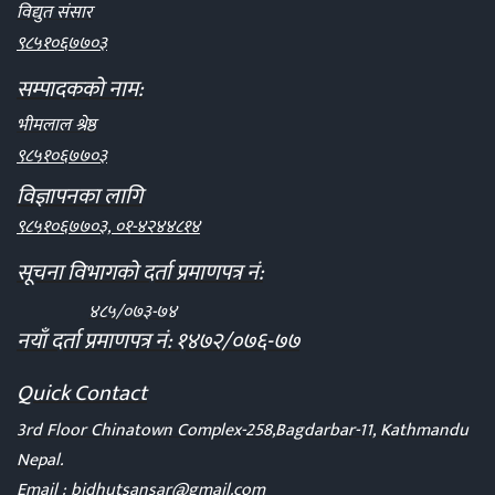
विद्युत संसार
९८५१०६७७०३
सम्पादकको नाम:
भीमलाल श्रेष्ठ
९८५१०६७७०३
विज्ञापनका लागि
९८५१०६७७०३, ०१-४२४४८१४
सूचना विभागको दर्ता प्रमाणपत्र नं:
४८५/०७३-७४
नयाँ दर्ता प्रमाणपत्र नं: १४७२/०७६-७७
Quick Contact
3rd Floor Chinatown Complex-258,Bagdarbar-11, Kathmandu
Nepal.
Email :
bidhutsansar@gmail.com