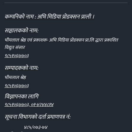
कम्पनिको नाम : अभि मिडिया प्रोडक्सन प्राली ।
सञ्चालकको नाम:
भीमलाल श्रेष्ठ एवं प्रकाशक- अभि मिडिया प्रोडक्सन प्रा.लि द्धारा प्रकाशित
विद्युत संसार
९८५१०६७७०३
सम्पादकको नाम:
भीमलाल श्रेष्ठ
९८५१०६७७०३
विज्ञापनका लागि
९८५१०६७७०३, ०१-४२४४८१४
सूचना विभागको दर्ता प्रमाणपत्र नं:
४८५/०७३-७४