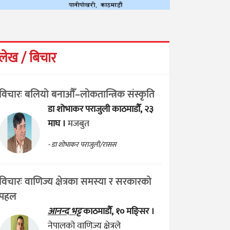
लेख / बिचार
विचारः बलियो बनाऔँ–लोकतान्त्रिक संस्कृति
डा शोभाकर पराजुली
काठमाडौँ, २३
माघ ।
मजबुत
- डा शोभाकर पराजुली/रासस
विचारः वाणिज्य क्षेत्रका समस्या र सरकारको
पहल
आनन्द भट्ट
काठमाडौँ, १० मङ्सिर ।
नेपालको वाणिज्य क्षेत्रले