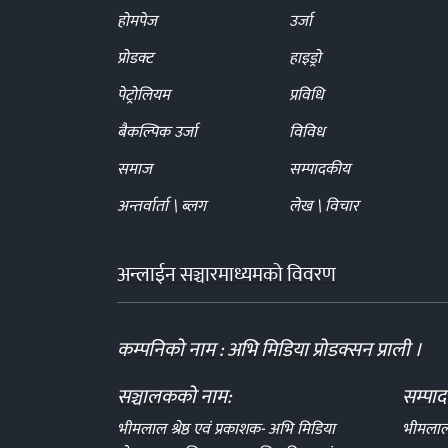
होमपेज
उर्जा
प्रोडक्ट
हाइड्रो
पेट्रोलियम
प्रविधि
बैकल्पिक उर्जा
विविध
समाज
सम्पादकीय
अन्तर्वार्ता \ ब्लग
लेख \ विचार
अन्लाईन सञ्चारमाध्यमको विवरण
कम्पनिको नाम : अभि मिडिया प्रोडक्सन प्राली ।
सञ्चालकको नाम:
सम्पा
भीमलाल श्रेष्ठ एवं प्रकाशक- अभि मिडिया
भीमलाल श