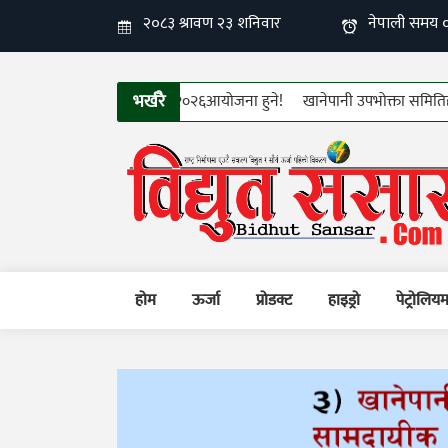
भर्खरै
तरको १२औँ फिन इलेक्ट्रो–टेक २०२६आयोजना हुने!
खानेपानी उपभोक्ता समितिहरुको 
होम
ऊर्जा
प्रोडक्ट
हाइड्रो
पेट्रोलिय