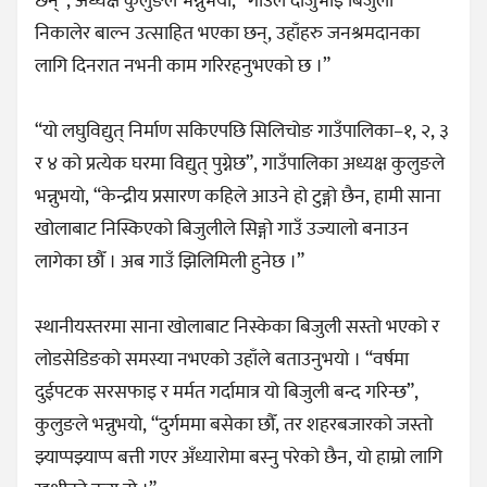
छन्”, अध्यक्ष कुलुङले भन्नुभयो, “गाउँले दाजुभाइ बिजुली
निकालेर बाल्न उत्साहित भएका छन्, उहाँहरु जनश्रमदानका
लागि दिनरात नभनी काम गरिरहनुभएको छ ।”
“यो लघुविद्युत् निर्माण सकिएपछि सिलिचोङ गाउँपालिका–१, २, ३
र ४ को प्रत्येक घरमा विद्युत् पुग्नेछ”, गाउँपालिका अध्यक्ष कुलुङले
भन्नुभयो, “केन्द्रीय प्रसारण कहिले आउने हो टुङ्गो छैन, हामी साना
खोलाबाट निस्किएको बिजुलीले सिङ्गो गाउँ उज्यालो बनाउन
लागेका छौँ । अब गाउँ झिलिमिली हुनेछ ।”
स्थानीयस्तरमा साना खोलाबाट निस्केका बिजुली सस्तो भएको र
लोडसेडिङको समस्या नभएको उहाँले बताउनुभयो । “वर्षमा
दुईपटक सरसफाइ र मर्मत गर्दामात्र यो बिजुली बन्द गरिन्छ”,
कुलुङले भन्नुभयो, “दुर्गममा बसेका छौँ, तर शहरबजारको जस्तो
झ्याप्पझ्याप्प बत्ती गएर अँध्यारोमा बस्नु परेको छैन, यो हाम्रो लागि