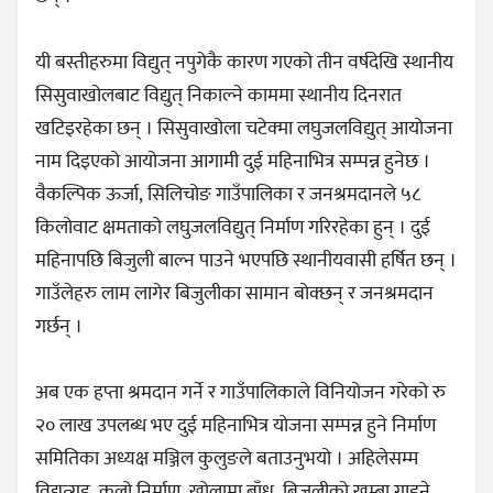
यी बस्तीहरुमा विद्युत् नपुगेकै कारण गएको तीन वर्षदेखि स्थानीय
सिसुवाखोलबाट विद्युत् निकाल्ने काममा स्थानीय दिनरात
खटिइरहेका छन् । सिसुवाखोला चटेक्मा लघुजलविद्युत् आयोजना
नाम दिइएको आयोजना आगामी दुई महिनाभित्र सम्पन्न हुनेछ ।
वैकल्पिक ऊर्जा, सिलिचोङ गाउँपालिका र जनश्रमदानले ५८
किलोवाट क्षमताको लघुजलविद्युत् निर्माण गरिरहेका हुन् । दुई
महिनापछि बिजुली बाल्न पाउने भएपछि स्थानीयवासी हर्षित छन् ।
गाउँलेहरु लाम लागेर बिजुलीका सामान बोक्छन् र जनश्रमदान
गर्छन् ।
अब एक हप्ता श्रमदान गर्ने र गाउँपालिकाले विनियोजन गरेको रु
२० लाख उपलब्ध भए दुई महिनाभित्र योजना सम्पन्न हुने निर्माण
समितिका अध्यक्ष मञ्जिल कुलुङले बताउनुभयो । अहिलेसम्म
विद्युत्गृह, कुलो निर्माण, खोलामा बाँध, बिजुलीको खम्बा गाड्ने,