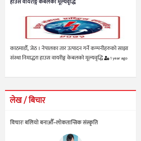
हाउस वायरीङ्ग केबलको मूल्यवृद्धि
काठमाडौँ, जेठ । नेपालका तार उत्पादन गर्ने कम्पनीहरुको साझा
संस्था निमाद्धरा हाउस वायरीङ्ग केबलको मूल्यवृद्धि
1 year ago
लेख / बिचार
विचारः बलियो बनाऔँ–लोकतान्त्रिक संस्कृति