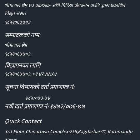
भीमलाल श्रेष्ठ एवं प्रकाशक- अभि मिडिया प्रोडक्सन प्रा.लि द्धारा प्रकाशित
विद्युत संसार
९८५१०६७७०३
सम्पादकको नाम:
भीमलाल श्रेष्ठ
९८५१०६७७०३
विज्ञापनका लागि
९८५१०६७७०३, ०१-४२४४८१४
सूचना विभागको दर्ता प्रमाणपत्र नं:
४८५/०७३-७४
नयाँ दर्ता प्रमाणपत्र नं: १४७२/०७६-७७
Quick Contact
3rd Floor Chinatown Complex-258,Bagdarbar-11, Kathmandu