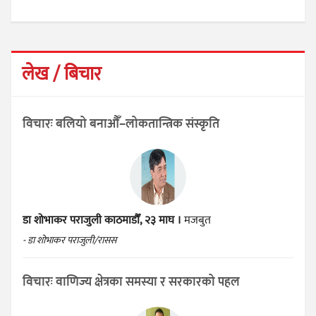
लेख / बिचार
विचारः बलियो बनाऔँ–लोकतान्त्रिक संस्कृति
डा शोभाकर पराजुली
काठमाडौँ, २३ माघ ।
मजबुत
- डा शोभाकर पराजुली/रासस
विचारः वाणिज्य क्षेत्रका समस्या र सरकारको पहल