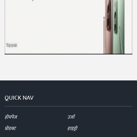
QUICK NAV
होमपेज
उर्जा
प्रोडक्ट
हाइड्रो