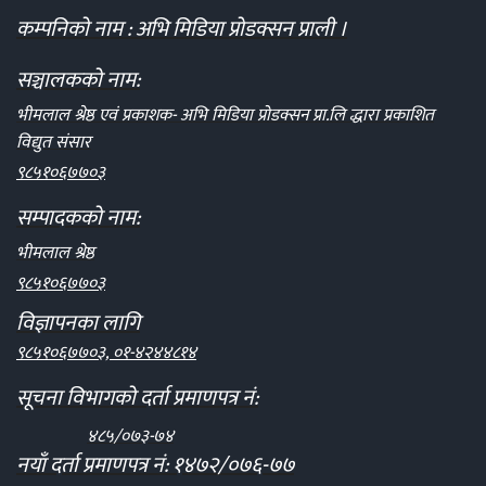
कम्पनिको नाम : अभि मिडिया प्रोडक्सन प्राली ।
सञ्चालकको नाम:
भीमलाल श्रेष्ठ एवं प्रकाशक- अभि मिडिया प्रोडक्सन प्रा.लि द्धारा प्रकाशित
विद्युत संसार
९८५१०६७७०३
सम्पादकको नाम:
भीमलाल श्रेष्ठ
९८५१०६७७०३
विज्ञापनका लागि
९८५१०६७७०३, ०१-४२४४८१४
सूचना विभागको दर्ता प्रमाणपत्र नं:
४८५/०७३-७४
नयाँ दर्ता प्रमाणपत्र नं: १४७२/०७६-७७