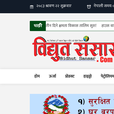
भर्खरै
 उपभोक्ता समितिहरुको तीन दिने क्षमता विकास तालिम सुरु!
हाउस वायरीङ्ग केब
होम
ऊर्जा
प्रोडक्ट
हाइड्रो
पेट्रोलिय