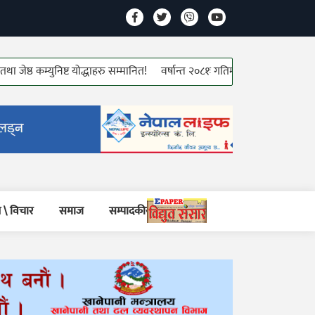
म्युनिष्ट योद्धाहरु सम्मानित!
वर्षान्त २०८१ः गतिमा ऊर्जा क्षेत्र!
नयाँ बर्षको उ
 \ विचार
समाज
सम्पादकीय