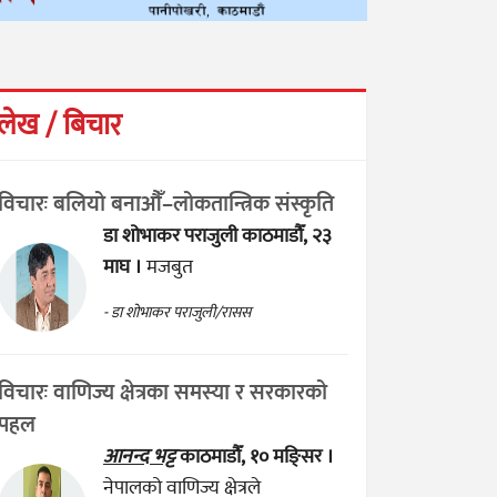
लेख / बिचार
विचारः बलियो बनाऔँ–लोकतान्त्रिक संस्कृति
डा शोभाकर पराजुली
काठमाडौँ, २३
माघ ।
मजबुत
- डा शोभाकर पराजुली/रासस
विचारः वाणिज्य क्षेत्रका समस्या र सरकारको
पहल
आनन्द भट्ट
काठमाडौँ, १० मङ्सिर ।
नेपालको वाणिज्य क्षेत्रले