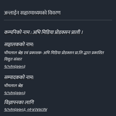
अन्लाईन सञ्चारमाध्यमको विवरण
कम्पनिको नाम : अभि मिडिया प्रोडक्सन प्राली ।
सञ्चालकको नाम:
भीमलाल श्रेष्ठ एवं प्रकाशक- अभि मिडिया प्रोडक्सन प्रा.लि द्धारा प्रकाशित
विद्युत संसार
९८५१०६७७०३
सम्पादकको नाम:
भीमलाल श्रेष्ठ
९८५१०६७७०३
विज्ञापनका लागि
९८५१०६७७०३, ०१-४२४४८१४