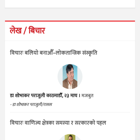
लेख / बिचार
विचारः बलियो बनाऔँ–लोकतान्त्रिक संस्कृति
डा शोभाकर पराजुली
काठमाडौँ, २३ माघ ।
मजबुत
- डा शोभाकर पराजुली/रासस
विचारः वाणिज्य क्षेत्रका समस्या र सरकारको पहल