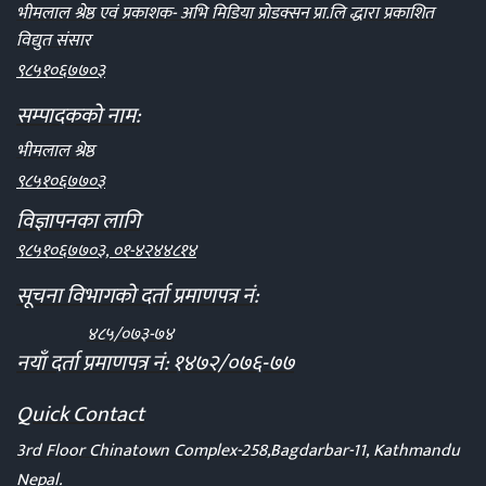
भीमलाल श्रेष्ठ एवं प्रकाशक- अभि मिडिया प्रोडक्सन प्रा.लि द्धारा प्रकाशित
विद्युत संसार
९८५१०६७७०३
सम्पादकको नाम:
भीमलाल श्रेष्ठ
९८५१०६७७०३
विज्ञापनका लागि
९८५१०६७७०३, ०१-४२४४८१४
सूचना विभागको दर्ता प्रमाणपत्र नं:
४८५/०७३-७४
नयाँ दर्ता प्रमाणपत्र नं: १४७२/०७६-७७
Quick Contact
3rd Floor Chinatown Complex-258,Bagdarbar-11, Kathmandu
Nepal.