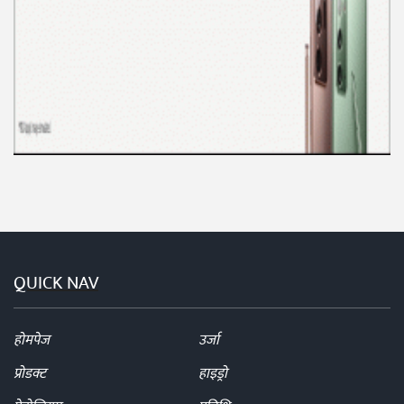
QUICK NAV
होमपेज
उर्जा
प्रोडक्ट
हाइड्रो