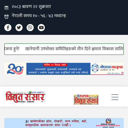
ा हुने!
खानेपानी उपभोक्ता समितिहरुको तीन दिने क्षमता विकास तालिम सुरु!