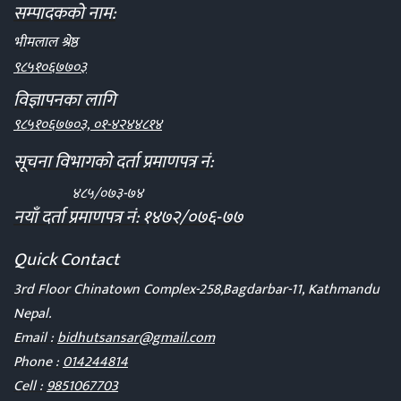
सम्पादकको नाम:
भीमलाल श्रेष्ठ
९८५१०६७७०३
विज्ञापनका लागि
९८५१०६७७०३, ०१-४२४४८१४
सूचना विभागको दर्ता प्रमाणपत्र नं:
४८५/०७३-७४
नयाँ दर्ता प्रमाणपत्र नं: १४७२/०७६-७७
Quick Contact
3rd Floor Chinatown Complex-258,Bagdarbar-11, Kathmandu
Nepal.
Email :
bidhutsansar@gmail.com
Phone :
014244814
Cell :
9851067703