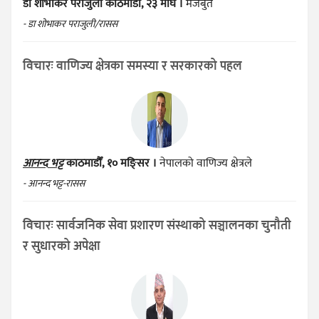
डा शोभाकर पराजुली
काठमाडौँ, २३ माघ ।
मजबुत
- डा शोभाकर पराजुली/रासस
विचारः वाणिज्य क्षेत्रका समस्या र सरकारको पहल
आनन्द भट्ट
काठमाडौँ, १० मङ्सिर ।
नेपालको वाणिज्य क्षेत्रले
- आनन्द भट्ट-रासस
विचारः सार्वजनिक सेवा प्रशारण संस्थाको सञ्चालनका चुनौती
र सुधारको अपेक्षा