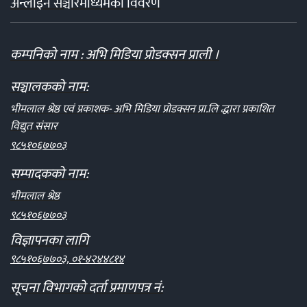
अन्लाईन सञ्चारमाध्यमको विवरण
कम्पनिको नाम : अभि मिडिया प्रोडक्सन प्राली ।
सञ्चालकको नाम:
भीमलाल श्रेष्ठ एवं प्रकाशक- अभि मिडिया प्रोडक्सन प्रा.लि द्धारा प्रकाशित
विद्युत संसार
९८५१०६७७०३
सम्पादकको नाम:
भीमलाल श्रेष्ठ
९८५१०६७७०३
विज्ञापनका लागि
९८५१०६७७०३, ०१-४२४४८१४
सूचना विभागको दर्ता प्रमाणपत्र नं: