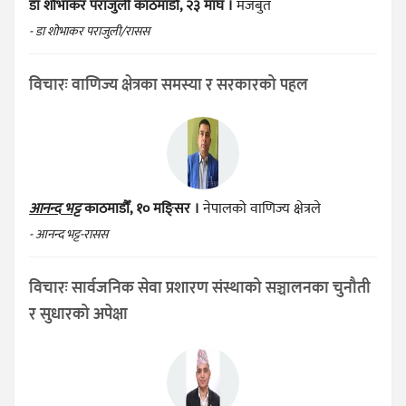
डा शोभाकर पराजुली
काठमाडौँ, २३ माघ ।
मजबुत
- डा शोभाकर पराजुली/रासस
विचारः वाणिज्य क्षेत्रका समस्या र सरकारको पहल
आनन्द भट्ट
काठमाडौँ, १० मङ्सिर ।
नेपालको वाणिज्य क्षेत्रले
- आनन्द भट्ट-रासस
विचारः सार्वजनिक सेवा प्रशारण संस्थाको सञ्चालनका चुनौती
र सुधारको अपेक्षा