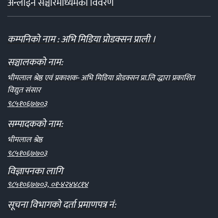
अन्लाईन सञ्चारमाध्यमको विवरण
कम्पनिको नाम : अभि मिडिया प्रोडक्सन प्राली ।
सञ्चालकको नाम:
भीमलाल श्रेष्ठ एवं प्रकाशक- अभि मिडिया प्रोडक्सन प्रा.लि द्धारा प्रकाशित
विद्युत संसार
९८५१०६७७०३
सम्पादकको नाम:
भीमलाल श्रेष्ठ
९८५१०६७७०३
विज्ञापनका लागि
९८५१०६७७०३, ०१-४२४४८१४
सूचना विभागको दर्ता प्रमाणपत्र नं: