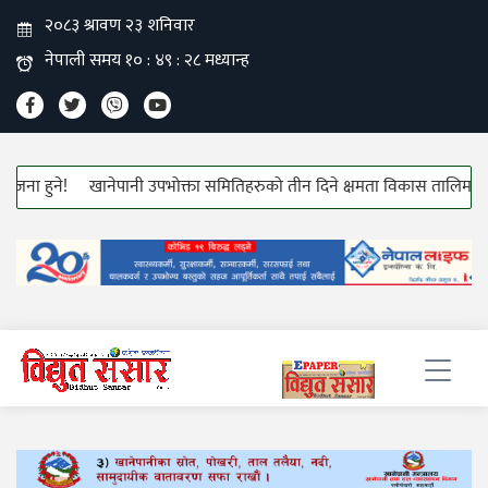
हुने!
खानेपानी उपभोक्ता समितिहरुको तीन दिने क्षमता विकास तालिम सुरु!