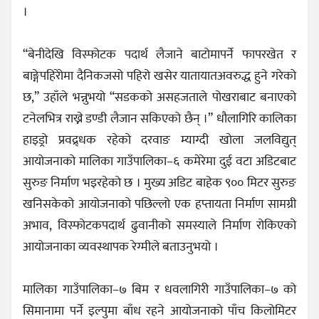
।
“बेनीदेखि विस्फोटक पदार्थ लैजाने बाटोमापर्ने फापरखेत र
बाङ्गेपहिरोेमा दैनिकजसो पहिरो खसेर यातायातअवरुद्ध हुने गरेको
छ,” उहाँले भन्नुभयो “सडकको असहजताले पोखराबाट बनाएको
टनेलभित्र राख्ने डण्डी लैजान सकिएको छैन् ।” धौलागिरि कालिका
हाइड्रो प्रवद्र्धक रहेको दरवाङ म्याग्दी खोला जलविद्युत्
आयोजनाको मालिका गाउँपालिका–६ कमेरेमा दुई वटा अडिटबाट
सुरुङ निर्माण भइरहेको छ । मुख्य अडिट बाहेक ९०० मिटर सुरुङ
खनिसकेको आयोजनाको पछिल्लो एक हप्तायता निर्माण सामग्री
अभाव, विस्फोटकपदार्थ ढुवानीको समस्याले निर्माण रोकिएको
आयोजनाका व्यवस्थापक रेग्मीले बताउनुभयो ।
मालिका गाउँपालिका–७ बिम र धवलागिरी गाउँपालिका–७ को
सिमानामा पर्ने इल्पुमा बाँध रहने आयोजनाको पाँच किलोमिटर