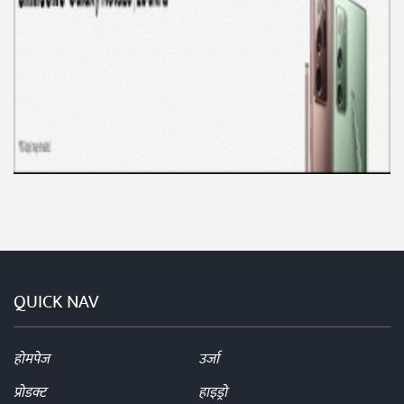
QUICK NAV
होमपेज
उर्जा
प्रोडक्ट
हाइड्रो