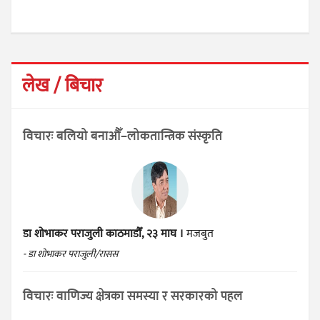
लेख / बिचार
विचारः बलियो बनाऔँ–लोकतान्त्रिक संस्कृति
डा शोभाकर पराजुली
काठमाडौँ, २३ माघ ।
मजबुत
- डा शोभाकर पराजुली/रासस
विचारः वाणिज्य क्षेत्रका समस्या र सरकारको पहल