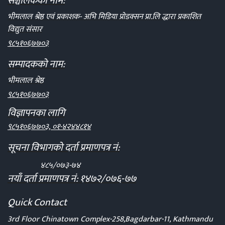
सञ्चालकको नाम:
भीमलाल श्रेष्ठ एवं प्रकाशक- अभि मिडिया प्रोडक्सन प्रा.लि द्धारा प्रकाशित
विद्युत संसार
९८५१०६७७०३
सम्पादकको नाम:
भीमलाल श्रेष्ठ
९८५१०६७७०३
विज्ञापनका लागि
९८५१०६७७०३, ०१-४२४४८१४
सूचना विभागको दर्ता प्रमाणपत्र नं:
४८५/०७३-७४
नयाँ दर्ता प्रमाणपत्र नं: १४७२/०७६-७७
Quick Contact
3rd Floor Chinatown Complex-258,Bagdarbar-11, Kathmandu