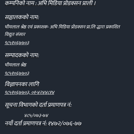
कम्पनिको नाम : अभि मिडिया प्रोडक्सन प्राली ।
सञ्चालकको नाम:
भीमलाल श्रेष्ठ एवं प्रकाशक- अभि मिडिया प्रोडक्सन प्रा.लि द्धारा प्रकाशित
विद्युत संसार
९८५१०६७७०३
सम्पादकको नाम:
भीमलाल श्रेष्ठ
९८५१०६७७०३
विज्ञापनका लागि
९८५१०६७७०३, ०१-४२४४८१४
सूचना विभागको दर्ता प्रमाणपत्र नं:
४८५/०७३-७४
नयाँ दर्ता प्रमाणपत्र नं: १४७२/०७६-७७