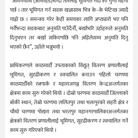
“जमिनमाथि (ओभरहेड)भन्दा तारलाई भूमिगत गर्दा १० गुणा महँगो
पर्छ । तार भूमिगत गर्न सडक खन्नासाथ भित्र के–के भेटिन्छ ज्यादै
गाह्रो छ । समन्वय गरेर केही समयका लागि अप्ठ्यारो भए पनि
गरौँभन्दा सडकबाट अनुमति पाउँदैनौँ, बर्खाभरि उहाँहरुले अनुमति
दिनुभएन तर बर्खा सकिएपछि पनि अहिलेसम्म अनुमति दिनु
भएको छैन”, उहाँले भन्नुभयो ।
प्राधिकरणले काठमाडौँ उपत्यकाको विद्युत् वितरण प्रणालीलाई
भूमिगत, सुदृढीकरण र स्वचालित बनाउन पहिलो चरणमा
काठमाडौँको रत्नपार्क र महाराजगञ्ज वितरण केन्द्रअन्तर्गतका
क्षेत्रमा काम सुरु गरेको थियो । दोस्रो चरणमा काठमाडौँ जिल्लाको
बाँकी स्थान, तेस्रो चरणमा ललितपुर तथा भक्तपुरको सहरी क्षेत्र र
चौथो चरणमा पोखरा तथा भरतपुर महानगरपालिकाअन्तर्गतका
क्षेत्रको वितरण प्रणालीलाई भूमिगत, सुदृढीकरण र स्वचालित गर्ने
काम सुरु गरिएको थियो ।