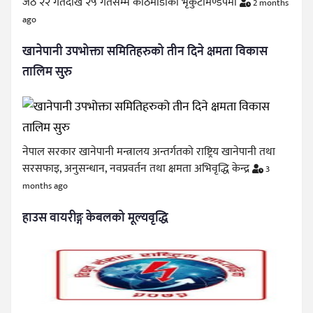
जेठ २२ गतेदेखि २५ गतेसम्म काठमाडौँको भृकुटीमण्डपमा
2 months
ago
खानेपानी उपभोक्ता समितिहरुको तीन दिने क्षमता विकास
तालिम सुरु
नेपाल सरकार खानेपानी मन्त्रालय अन्तर्गतको राष्ट्रिय खानेपानी तथा
सरसफाइ, अनुसन्धान, नवप्रवर्तन तथा क्षमता अभिवृद्धि केन्द्र
3
months ago
हाउस वायरीङ्ग केबलको मूल्यवृद्धि