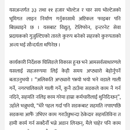
यसअन्तर्गत ३३ तथा ११ हजार भोल्टेज र चार सय भोल्टेजको
भूमिगत लाइन निर्माण गर्नुकासाथै अप्टिकल फाइबर पनि
बिछ्याइने छ । यसबाट विद्युत्, टेलिफोन, इन्टरनेट सेवा
प्रदायकको गुजुल्टिएको तारले कुरुप बनेको सहरको कुरुपताको
अन्त्य भई सौन्दर्यता थपिनेछ ।
कार्यकारी निर्देशक घिसिङले विकास हुन्छ भने आमसर्वसाधारणले
यसलाई सहजरुपमा लिई केही समय अप्ठ्यारो बेहोर्नुपर्ने
बताउनुभयो । “अलिकति अप्ठ्यारो प¥यो भयो भने वडाले गाली
गर्ने, नगरपालिकाले गाली गर्ने, कुनै ठाउँमा सडकले काम नै गर्न
नदिने, सहमति नलिइ काम गरेमा हाम्रा कर्मचारीलाई थुनिदिन्छन्”,
उहाँले भन्नुभयो, “धेरै पहल गर्दा पनि सडकबाट सहमति नपाएपछि
सडकमा आफैँ उभिएर काम गराउँछुभन्दा ठेकेदार सहमतिविना त
हामी कार्म गर्न सक्दैनौँ भन्ने अडान लिन्छन्, मैले चाहेर पनि काम