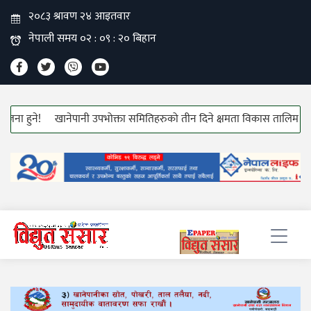
ुने!
खानेपानी उपभोक्ता समितिहरुको तीन दिने क्षमता विकास तालिम सुरु!