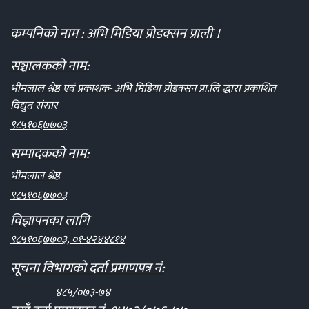
कम्पनिको नाम : अभि मिडिया प्रोडक्सन प्राली ।
सञ्चालकको नाम:
भीमलाल श्रेष्ठ एवं प्रकाशक- अभि मिडिया प्रोडक्सन प्रा.लि द्धारा प्रकाशित
विद्युत संसार
९८५१०६७७०३
सम्पादकको नाम:
भीमलाल श्रेष्ठ
९८५१०६७७०३
विज्ञापनका लागि
९८५१०६७७०३, ०१-४२४४८१४
सूचना विभागको दर्ता प्रमाणपत्र नं:
४८५/०७३-७४