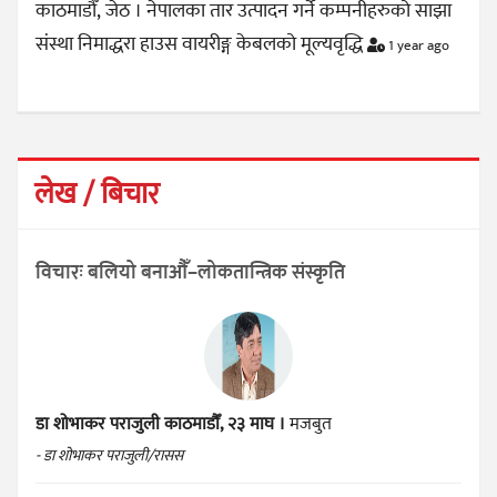
काठमाडौँ, जेठ । नेपालका तार उत्पादन गर्ने कम्पनीहरुको साझा
संस्था निमाद्धरा हाउस वायरीङ्ग केबलको मूल्यवृद्धि
1 year ago
लेख / बिचार
विचारः बलियो बनाऔँ–लोकतान्त्रिक संस्कृति
डा शोभाकर पराजुली
काठमाडौँ, २३ माघ ।
मजबुत
- डा शोभाकर पराजुली/रासस