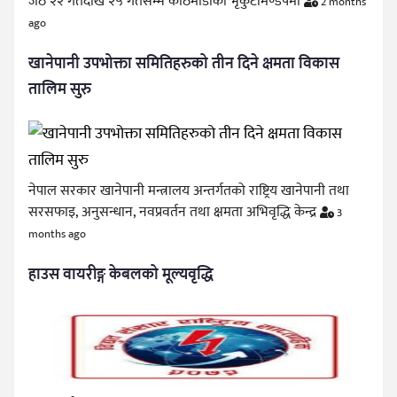
जेठ २२ गतेदेखि २५ गतेसम्म काठमाडौँको भृकुटीमण्डपमा
2 months
ago
खानेपानी उपभोक्ता समितिहरुको तीन दिने क्षमता विकास
तालिम सुरु
नेपाल सरकार खानेपानी मन्त्रालय अन्तर्गतको राष्ट्रिय खानेपानी तथा
सरसफाइ, अनुसन्धान, नवप्रवर्तन तथा क्षमता अभिवृद्धि केन्द्र
3
months ago
हाउस वायरीङ्ग केबलको मूल्यवृद्धि