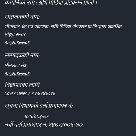
कम्पनिको नाम : अभि मिडिया प्रोडक्सन प्राली ।
सञ्चालकको नाम:
भीमलाल श्रेष्ठ एवं प्रकाशक- अभि मिडिया प्रोडक्सन प्रा.लि द्धारा प्रकाशित
विद्युत संसार
९८५१०६७७०३
सम्पादकको नाम:
भीमलाल श्रेष्ठ
९८५१०६७७०३
विज्ञापनका लागि
९८५१०६७७०३, ०१-४२४४८१४
सूचना विभागको दर्ता प्रमाणपत्र नं:
४८५/०७३-७४
नयाँ दर्ता प्रमाणपत्र नं: १४७२/०७६-७७