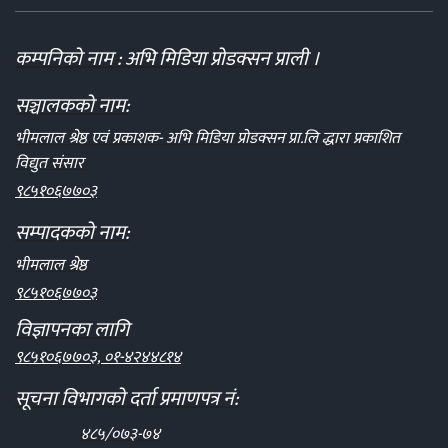
कम्पनिको नाम : अभि मिडिया प्रोडक्सन प्राली ।
सञ्चालकको नाम:
भीमलाल श्रेष्ठ एवं प्रकाशक- अभि मिडिया प्रोडक्सन प्रा.लि द्धारा प्रकाशित
विद्युत संसार
९८५१०६७७०३
सम्पादकको नाम:
भीमलाल श्रेष्ठ
९८५१०६७७०३
विज्ञापनका लागि
९८५१०६७७०३, ०१-४२४४८१४
सूचना विभागको दर्ता प्रमाणपत्र नं:
४८५/०७३-७४