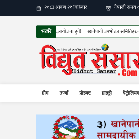
भर्खरै
२औँ फिन इलेक्ट्रो–टेक २०२६आयोजना हुने!
खानेपानी उपभोक्ता समितिहरुको तीन दि
होम
ऊर्जा
प्रोडक्ट
हाइड्रो
पेट्रोलिय