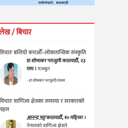
लेख / बिचार
विचारः बलियो बनाऔँ–लोकतान्त्रिक संस्कृति
डा शोभाकर पराजुली
काठमाडौँ, २३
माघ ।
मजबुत
- डा शोभाकर पराजुली/रासस
विचारः वाणिज्य क्षेत्रका समस्या र सरकारको
पहल
आनन्द भट्ट
काठमाडौँ, १० मङ्सिर ।
नेपालको वाणिज्य क्षेत्रले