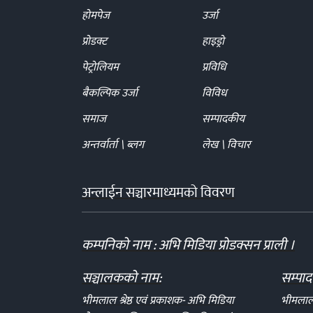
होमपेज
उर्जा
प्रोडक्ट
हाइड्रो
पेट्रोलियम
प्रविधि
बैकल्पिक उर्जा
विविध
समाज
सम्पादकीय
अन्तर्वार्ता \ ब्लग
लेख \ विचार
अन्लाईन सञ्चारमाध्यमको विवरण
कम्पनिको नाम : अभि मिडिया प्रोडक्सन प्राली ।
सञ्चालकको नाम:
सम्पा
भीमलाल श्रेष्ठ एवं प्रकाशक- अभि मिडिया
भीमलाल श