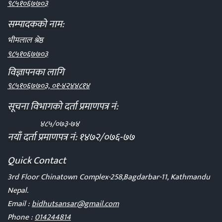
९८५१०६७७०३
सम्पादकको नाम:
भीमलाल श्रेष्ठ
९८५१०६७७०३
विज्ञापनका लागि
९८५१०६७७०३, ०१-४२४४८१४
सूचना विभागको दर्ता प्रमाणपत्र नं:
४८५/०७३-७४
नयाँ दर्ता प्रमाणपत्र नं: १४७२/०७६-७७
Quick Contact
3rd Floor Chinatown Complex-258,Bagdarbar-11, Kathmandu
Nepal.
Email :
bidhutsansar@gmail.com
Phone :
014244814