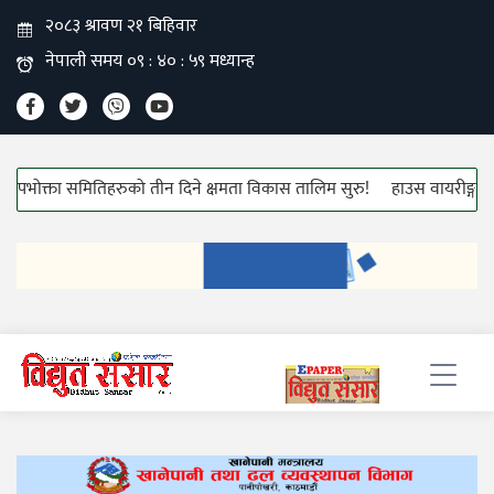
क्ता समितिहरुको तीन दिने क्षमता विकास तालिम सुरु!
हाउस वायरीङ्ग केबलको मू