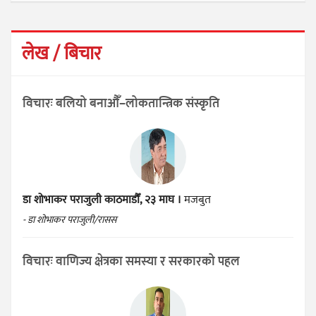
लेख / बिचार
विचारः बलियो बनाऔँ–लोकतान्त्रिक संस्कृति
डा शोभाकर पराजुली
काठमाडौँ, २३ माघ ।
मजबुत
- डा शोभाकर पराजुली/रासस
विचारः वाणिज्य क्षेत्रका समस्या र सरकारको पहल