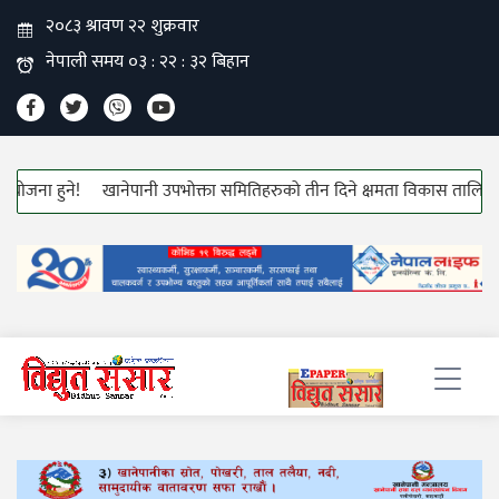
 हुने!
खानेपानी उपभोक्ता समितिहरुको तीन दिने क्षमता विकास तालिम सुरु!