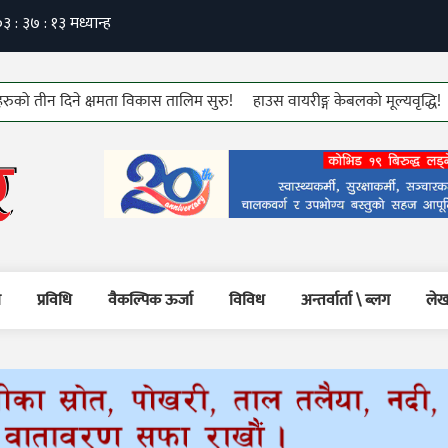
 दिने क्षमता विकास तालिम सुरु!
हाउस वायरीङ्ग केबलको मूल्यवृद्धि!
७६ औं क
म
प्रविधि
वैकल्पिक ऊर्जा
विविध
अन्तर्वार्ता \ ब्लग
लेख