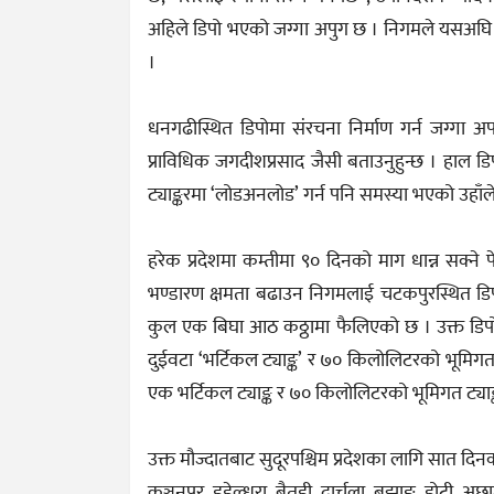
अहिले डिपो भएको जग्गा अपुग छ । निगमले यसअघि 
।
धनगढीस्थित डिपोमा संरचना निर्माण गर्न जग्गा अ
प्राविधिक जगदीशप्रसाद जैसी बताउनुहुन्छ । हाल डिपो
ट्याङ्करमा ‘लोडअनलोड’ गर्न पनि समस्या भएको उहाँ
हरेक प्रदेशमा कम्तीमा ९० दिनको माग धान्न सक्ने प
भण्डारण क्षमता बढाउन निगमलाई चटकपुरस्थित डिपो 
कुल एक बिघा आठ कठ्ठामा फैलिएको छ । उक्त डि
दुईवटा ‘भर्टिकल ट्याङ्क’ र ७० किलोलिटरको भूमिग
एक भर्टिकल ट्याङ्क र ७० किलोलिटरको भूमिगत ट्या
उक्त मौज्दातबाट सुदूरपश्चिम प्रदेशका लागि सात दिनक
कञ्चनपुर, डडेल्धुरा, बैतडी, दार्चुला, बझाङ, डोटी, अछ