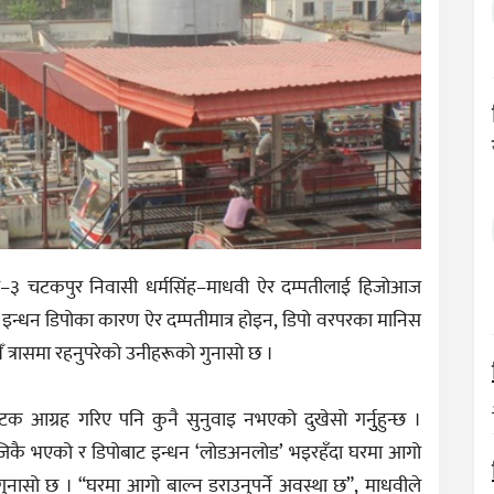
 चटकपुर निवासी धर्मसिंह–माधवी ऐर दम्पतीलाई हिजोआज
ो इन्धन डिपोका कारण ऐर दम्पतीमात्र होइन, डिपो वरपरका मानिस
ँ त्रासमा रहनुपरेको उनीहरूको गुनासो छ ।
क आग्रह गरिए पनि कुनै सुनुवाइ नभएको दुखेसो गर्नुुहुन्छ ।
ङ्क नजिकै भएको र डिपोबाट इन्धन ‘लोडअनलोड’ भइरहँदा घरमा आगो
गुनासो छ । “घरमा आगो बाल्न डराउनुपर्ने अवस्था छ”, माधवीले