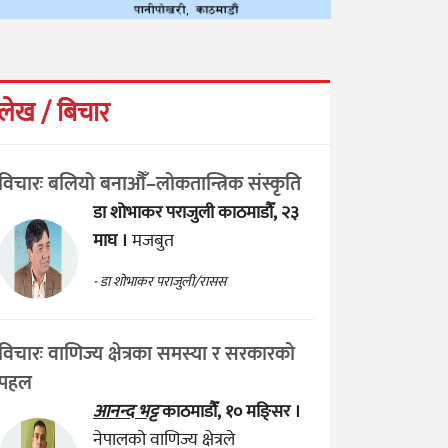
लेख / बिचार
विचारः बलियो बनाऔँ–लोकतान्त्रिक संस्कृति
डा शोभाकर पराजुली
काठमाडौँ, २३
माघ ।
मजबुत
- डा शोभाकर पराजुली/रासस
विचारः वाणिज्य क्षेत्रका समस्या र सरकारको
पहल
आनन्द भट्ट
काठमाडौँ, १० मङ्सिर ।
नेपालको वाणिज्य क्षेत्रले