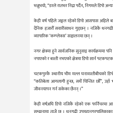
भन्नुभयो, “डरले रातभर निद्रा पर्दैन, निगमले डिपो अन्य
केही वर्ष पहिले जङ्गल रहेको डिपो आसपास अहिले ब
दैनिक हजारौँ सवारीसाधन गुड्छन् । नजिकै धनगढी ने
व्यापारिक ‘कम्प्लेक्स’ सञ्चालनमा छन् ।
नगर क्षेत्रमा हुने सार्वजनिक सुनुवाइ कार्यक्रमम
नपाएको र बस्ती नभएको क्षेत्रमा डिपो सार्न पटकपटक 
चटकपुरकै स्थानीय भीम मल्ल घनावस्तीबीचको डिपोक
“कतिबेला आगलागी हुन्छ, सधैँ चिन्तित छौँ”, उहाँ
जीवनयापन गर्न सकेका छैनन् ।”
केही वर्षअघि डिपो नजिकै रहेको एक फर्निचरमा आग
सम्झनामा ताजै छ । धनगढी उपमहानगरपालिकाका प