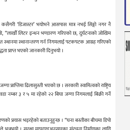
 कसैगरी ‘डिजास्टर’ भयोभने आसपास मात्र नभई सिङ्गो नगर नै
भयो, “लाखौँ लिटर इन्धन भण्डारण गरिएको छ, दुर्घटनाको जोखिम
सुरक्षित स्थानमा स्थानान्तरण गर्न निगमलाई पटकपटक आग्रह गरिएको
बद्धता प्राप्त भएको जानकारी दिनुभयो ।
जग्गा प्राप्तिमा ढिलासुस्ती भएको छ । सरकारी स्वामित्वको राष्ट्रिय
ा नम्बर ३ र ५ मा रहेको २२ बिघा जग्गा निगमलाई बिक्री गर्ने
तरणको प्रयास भइरहेको बताउनुहुन्छ । “घना बस्तीका बीचमा डिपो
ले भन्नुभयो । सुरक्षा मापदण्डअनुसारका संरचना निर्माणका लागि