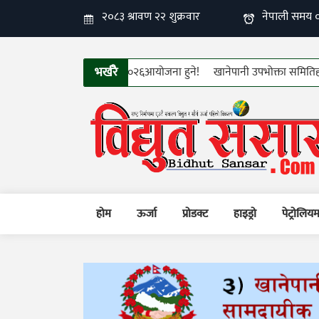
भर्खरै
ो १२औँ फिन इलेक्ट्रो–टेक २०२६आयोजना हुने!
खानेपानी उपभोक्ता समितिहरुको तीन
होम
ऊर्जा
प्रोडक्ट
हाइड्रो
पेट्रोलिय