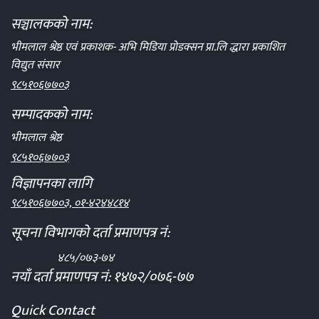
सञ्चालकको नाम:
भीमलाल श्रेष्ठ एवं प्रकाशक- अभि मिडिया प्रोडक्सन प्रा.लि द्धारा प्रकाशित
विद्युत संसार
९८५१०६७७०३
सम्पादकको नाम:
भीमलाल श्रेष्ठ
९८५१०६७७०३
विज्ञापनका लागि
९८५१०६७७०३, ०१-४२४४८१४
सूचना विभागको दर्ता प्रमाणपत्र नं:
४८५/०७३-७४
नयाँ दर्ता प्रमाणपत्र नं: १४७२/०७६-७७
Quick Contact