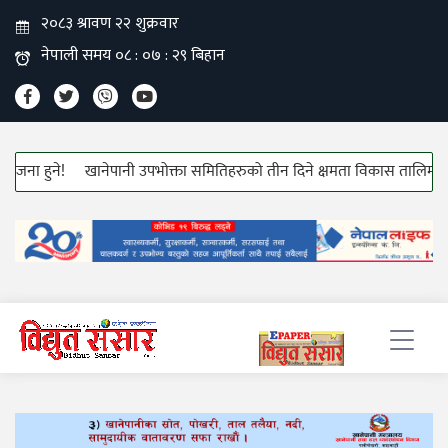
 हुने!
खानेपानी उपभोक्ता समितिहरुको तीन दिने क्षमता विकास तालिम सुरु!