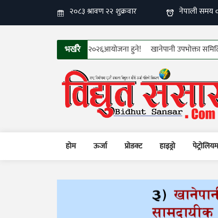
भर्खरै
तरको १२औँ फिन इलेक्ट्रो–टेक २०२६आयोजना हुने!
खानेपानी उपभोक्ता समितिहरुको त
होम
ऊर्जा
प्रोडक्ट
हाइड्रो
पेट्रोलिय