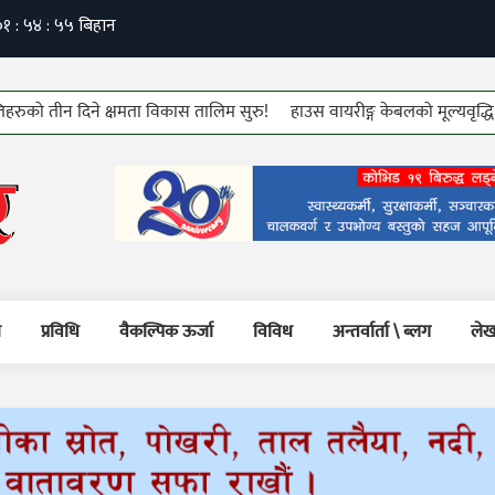
ीन दिने क्षमता विकास तालिम सुरु!
हाउस वायरीङ्ग केबलको मूल्यवृद्धि!
७६ औ
म
प्रविधि
वैकल्पिक ऊर्जा
विविध
अन्तर्वार्ता \ ब्लग
लेख