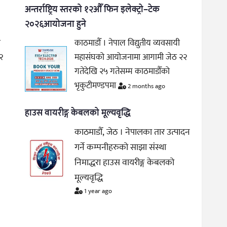
अन्तर्राष्ट्रिय स्तरको १२औँ फिन इलेक्ट्रो–टेक
२०२६आयोजना हुने
ी
काठमाडौँ । नेपाल विद्युतीय व्यवसायी
२
महासंघको आयोजनामा आगामी जेठ २२
गतेदेखि २५ गतेसम्म काठमाडौँको
भृकुटीमण्डपमा
2 months ago
हाउस वायरीङ्ग केबलको मूल्यवृद्धि
काठमाडौँ, जेठ । नेपालका तार उत्पादन
गर्ने कम्पनीहरुको साझा संस्था
निमाद्धरा हाउस वायरीङ्ग केबलको
मूल्यवृद्धि
1 year ago