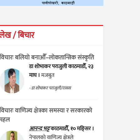
लेख / बिचार
विचारः बलियो बनाऔँ–लोकतान्त्रिक संस्कृति
डा शोभाकर पराजुली
काठमाडौँ, २३
माघ ।
मजबुत
- डा शोभाकर पराजुली/रासस
विचारः वाणिज्य क्षेत्रका समस्या र सरकारको
पहल
आनन्द भट्ट
काठमाडौँ, १० मङ्सिर ।
नेपालको वाणिज्य क्षेत्रले