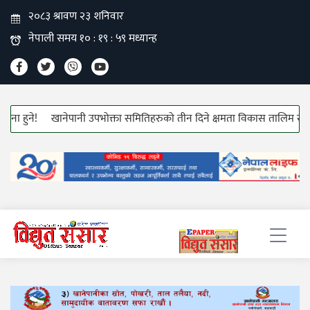
ुने!
खानेपानी उपभोक्ता समितिहरुको तीन दिने क्षमता विकास तालिम सुरु!
ह