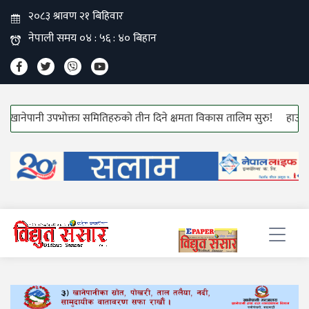
ेपानी उपभोक्ता समितिहरुको तीन दिने क्षमता विकास तालिम सुरु!
हाउस वायरीङ्