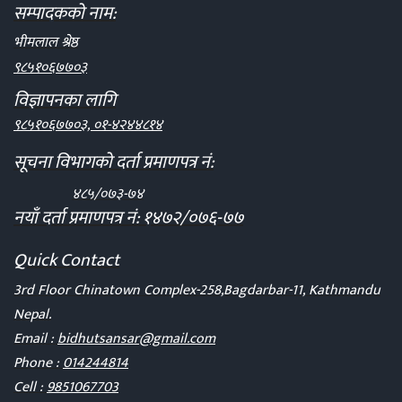
सम्पादकको नाम:
भीमलाल श्रेष्ठ
९८५१०६७७०३
विज्ञापनका लागि
९८५१०६७७०३, ०१-४२४४८१४
सूचना विभागको दर्ता प्रमाणपत्र नं:
४८५/०७३-७४
नयाँ दर्ता प्रमाणपत्र नं: १४७२/०७६-७७
Quick Contact
3rd Floor Chinatown Complex-258,Bagdarbar-11, Kathmandu
Nepal.
Email :
bidhutsansar@gmail.com
Phone :
014244814
Cell :
9851067703