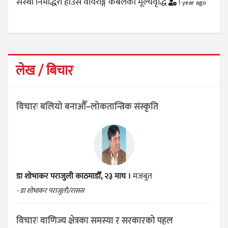
संस्था निमाद्धरा हाउस वायरीङ्ग केबलको मूल्यवृद्धि
1 year ago
लेख / बिचार
विचारः बलियो बनाऔँ–लोकतान्त्रिक संस्कृति
डा शोभाकर पराजुली
काठमाडौँ, २३ माघ ।
मजबुत
- डा शोभाकर पराजुली/रासस
विचारः वाणिज्य क्षेत्रका समस्या र सरकारको पहल