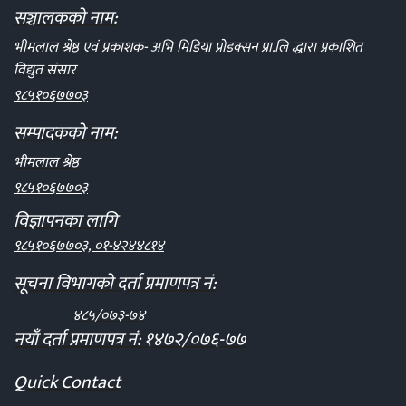
सञ्चालकको नाम:
भीमलाल श्रेष्ठ एवं प्रकाशक- अभि मिडिया प्रोडक्सन प्रा.लि द्धारा प्रकाशित
विद्युत संसार
९८५१०६७७०३
सम्पादकको नाम:
भीमलाल श्रेष्ठ
९८५१०६७७०३
विज्ञापनका लागि
९८५१०६७७०३, ०१-४२४४८१४
सूचना विभागको दर्ता प्रमाणपत्र नं:
४८५/०७३-७४
नयाँ दर्ता प्रमाणपत्र नं: १४७२/०७६-७७
Quick Contact