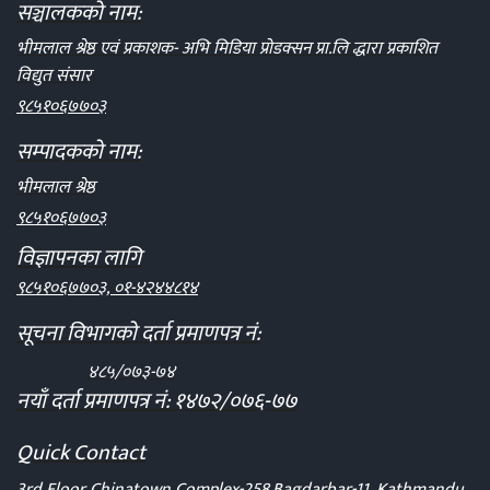
सञ्चालकको नाम:
भीमलाल श्रेष्ठ एवं प्रकाशक- अभि मिडिया प्रोडक्सन प्रा.लि द्धारा प्रकाशित
विद्युत संसार
९८५१०६७७०३
सम्पादकको नाम:
भीमलाल श्रेष्ठ
९८५१०६७७०३
विज्ञापनका लागि
९८५१०६७७०३, ०१-४२४४८१४
सूचना विभागको दर्ता प्रमाणपत्र नं:
४८५/०७३-७४
नयाँ दर्ता प्रमाणपत्र नं: १४७२/०७६-७७
Quick Contact
3rd Floor Chinatown Complex-258,Bagdarbar-11, Kathmandu