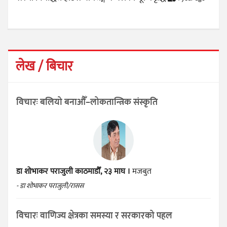
लेख / बिचार
विचारः बलियो बनाऔँ–लोकतान्त्रिक संस्कृति
डा शोभाकर पराजुली
काठमाडौँ, २३ माघ ।
मजबुत
- डा शोभाकर पराजुली/रासस
विचारः वाणिज्य क्षेत्रका समस्या र सरकारको पहल