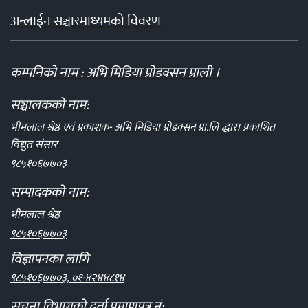
अन्लाईन सञ्चारमाध्यमको विवरण
कम्पनिको नाम : अभि मिडिया प्रोडक्सन प्राली ।
सञ्चालकको नाम:
भीमलाल श्रेष्ठ एवं प्रकाशक- अभि मिडिया प्रोडक्सन प्रा.लि द्धारा प्रकाशित
विद्युत संसार
९८५१०६७७०३
सम्पादकको नाम:
भीमलाल श्रेष्ठ
९८५१०६७७०३
विज्ञापनका लागि
९८५१०६७७०३, ०१-४२४४८१४
सूचना विभागको दर्ता प्रमाणपत्र नं: