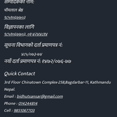
सम्पादकको नाम:
भीमलाल श्रेष्ठ
९८५१०६७७०३
विज्ञापनका लागि
९८५१०६७७०३, ०१-४२४४८१४
सूचना विभागको दर्ता प्रमाणपत्र नं:
४८५/०७३-७४
नयाँ दर्ता प्रमाणपत्र नं: १४७२/०७६-७७
Quick Contact
3rd Floor Chinatown Complex-258,Bagdarbar-11, Kathmandu
Nepal.
Email :
bidhutsansar@gmail.com
Phone :
014244814
Cell :
9851067703