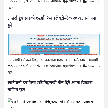
जेठ २२ गतेदेखि २५ गतेसम्म काठमाडौँको भृकुटीमण्डपमा
2 months
ago
अन्तर्राष्ट्रिय स्तरको १२औँ फिन इलेक्ट्रो–टेक २०२६आयोजना
हुने
काठमाडौँ । नेपाल विद्युतीय व्यवसायी महासंघको आयोजनामा आगामी
जेठ २२ गतेदेखि २५ गतेसम्म काठमाडौँको भृकुटीमण्डपमा
2 months
ago
खानेपानी उपभोक्ता समितिहरुको तीन दिने क्षमता विकास
तालिम सुरु