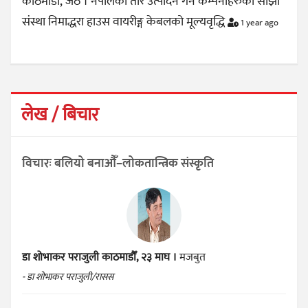
काठमाडौँ, जेठ । नेपालका तार उत्पादन गर्ने कम्पनीहरुको साझा
संस्था निमाद्धरा हाउस वायरीङ्ग केबलको मूल्यवृद्धि
1 year ago
लेख / बिचार
विचारः बलियो बनाऔँ–लोकतान्त्रिक संस्कृति
डा शोभाकर पराजुली
काठमाडौँ, २३ माघ ।
मजबुत
- डा शोभाकर पराजुली/रासस