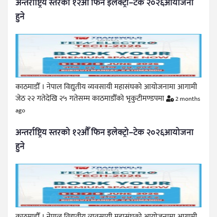
अन्तर्राष्ट्रिय स्तरको १२औँ फिन इलेक्ट्रो–टेक २०२६आयोजना
हुने
काठमाडौँ । नेपाल विद्युतीय व्यवसायी महासंघको आयोजनामा आगामी
जेठ २२ गतेदेखि २५ गतेसम्म काठमाडौँको भृकुटीमण्डपमा
2 months
ago
अन्तर्राष्ट्रिय स्तरको १२औँ फिन इलेक्ट्रो–टेक २०२६आयोजना
हुने
काठमाडौँ । नेपाल विद्युतीय व्यवसायी महासंघको आयोजनामा आगामी