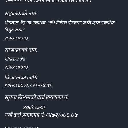
कम्पनिको नाम : अभि मिडिया प्रोडक्सन प्राली ।
सञ्चालकको नाम:
भीमलाल श्रेष्ठ एवं प्रकाशक- अभि मिडिया प्रोडक्सन प्रा.लि द्धारा प्रकाशित
विद्युत संसार
९८५१०६७७०३
सम्पादकको नाम:
भीमलाल श्रेष्ठ
९८५१०६७७०३
विज्ञापनका लागि
९८५१०६७७०३, ०१-४२४४८१४
सूचना विभागको दर्ता प्रमाणपत्र नं:
४८५/०७३-७४
नयाँ दर्ता प्रमाणपत्र नं: १४७२/०७६-७७