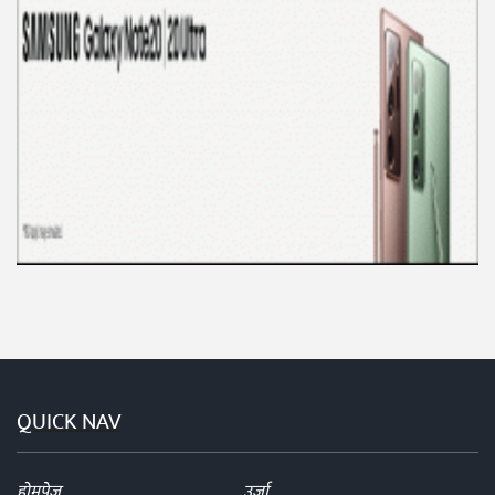
QUICK NAV
होमपेज
उर्जा